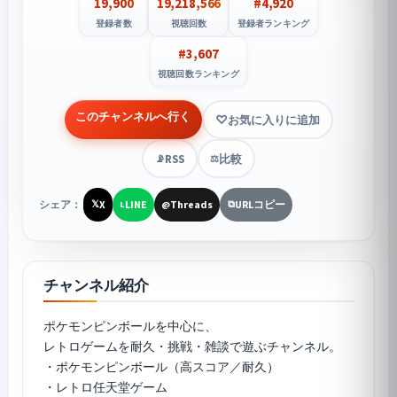
19,900
19,218,566
#4,920
登録者数
視聴回数
登録者ランキング
#3,607
視聴回数ランキング
このチャンネルへ行く
お気に入りに追加
RSS
比較
📡
⚖️
シェア：
X
LINE
Threads
URLコピー
𝕏
L
@
⧉
チャンネル紹介
ポケモンピンボールを中心に、
レトロゲームを耐久・挑戦・雑談で遊ぶチャンネル。
・ポケモンピンボール（高スコア／耐久）
・レトロ任天堂ゲーム