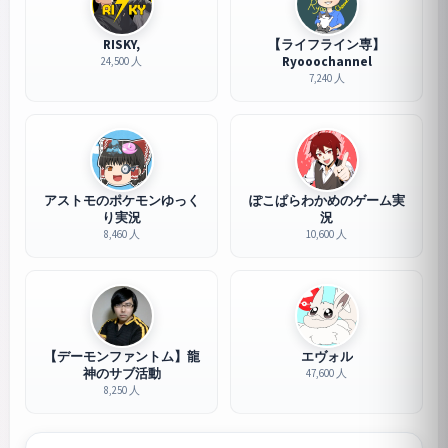
RISKY,
【ライフライン専】
Ryooochannel
24,500 人
7,240 人
アストモのポケモンゆっく
ぽこぱらわかめのゲーム実
り実況
況
8,460 人
10,600 人
【デーモンファントム】龍
エヴォル
神のサブ活動
47,600 人
8,250 人