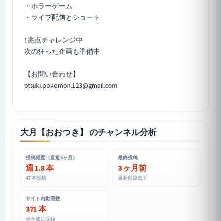
・ホラーゲーム
・ライブ配信とショート
1兆点チャレンジ中
次の狂った企画も準備中
【お問い合わせ】
otsuki.pokemon.123@gmail.com
大月【おおつき】 のチャンネル分析
投稿頻度（直近6ヶ月）
最終投稿
週 1.8 本
3 ヶ月前
47 本投稿
更新頻度低下
サイト内動画数
371 本
ポケ速に収録