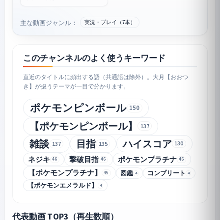
主な動画ジャンル：
実況・プレイ（7本）
このチャンネルのよく使うキーワード
直近のタイトルに頻出する語（共通語は除外）。大月【おおつ
き】が扱うテーマが一目で分かります。
ポケモンピンボール
150
【ポケモンピンボール】
137
雑談
目指
ハイスコア
130
137
135
ネジキ
撃破目指
ポケモンプラチナ
46
46
46
【ポケモンプラチナ】
図鑑
コンプリート
45
4
4
【ポケモンエメラルド】
4
代表動画 TOP3（再生数順）