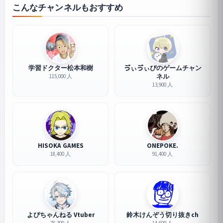
こんなチャンネルもおすすめ
学習ドクター松本和樹
ゔぃゔぃぴのゲームチャン
ネル
115,000 人
13,900 人
HISOKA GAMES
ONEPOKE.
18,400 人
91,400 人
よぴちゃんねる Vtuber
鈴木けんぞう切り抜きch