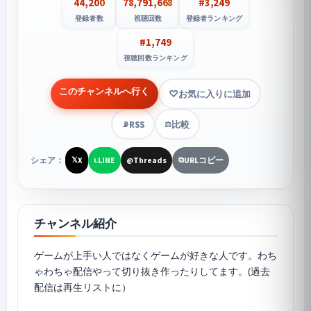
44,200
78,791,668
#3,249
登録者数
視聴回数
登録者ランキング
#1,749
視聴回数ランキング
このチャンネルへ行く
お気に入りに追加
RSS
比較
📡
⚖️
シェア：
X
LINE
Threads
URLコピー
𝕏
L
@
⧉
チャンネル紹介
ゲームが上手い人ではなくゲームが好きな人です。わち
ゃわちゃ配信やって切り抜き作ったりしてます。(過去
配信は再生リストに）