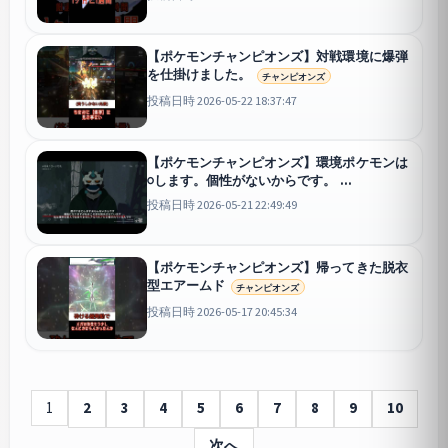
【ポケモンチャンピオンズ】対戦環境に爆弾
を仕掛けました。
チャンピオンズ
投稿日時 2026-05-22 18:37:47
【ポケモンチャンピオンズ】環境ポケモンは
○します。個性がないからです。
チャンピオンズ
投稿日時 2026-05-21 22:49:49
【ポケモンチャンピオンズ】帰ってきた脱衣
型エアームド
チャンピオンズ
投稿日時 2026-05-17 20:45:34
1
2
3
4
5
6
7
8
9
10
次へ