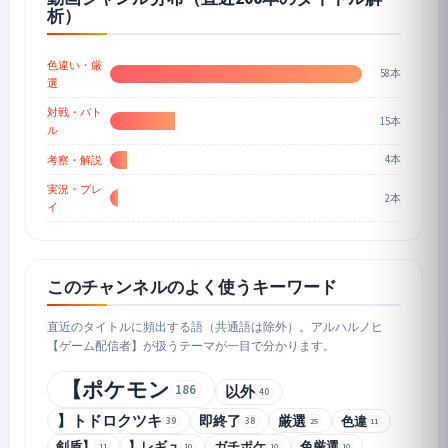
析）
色違い・厳
58本
選
対戦・バト
15本
ル
4本
考察・解説
実況・プレ
2本
イ
このチャンネルのよく使うキーワード
直近のタイトルに頻出する語（共通語は除外）。アルハルノヒ
【ゲーム配信者】が扱うテーマが一目で分かります。
【ポケモン
186
以外
40
】トドロクツキ
即終了
厳選
色違
39
38
25
11
剣盾】
】レギュ
ガチポケ
色厳選
11
10
10
10