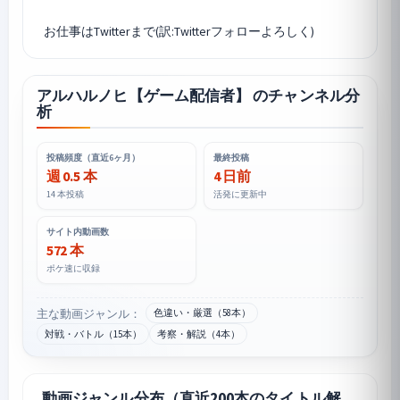
アルハルノヒ【ゲーム配信者】 のチャンネル分
析
投稿頻度（直近6ヶ月）
最終投稿
週 0.5 本
4 日前
14 本投稿
活発に更新中
サイト内動画数
572 本
ポケ速に収録
主な動画ジャンル：
色違い・厳選（58本）
対戦・バトル（15本）
考察・解説（4本）
動画ジャンル分布（直近200本のタイトル解