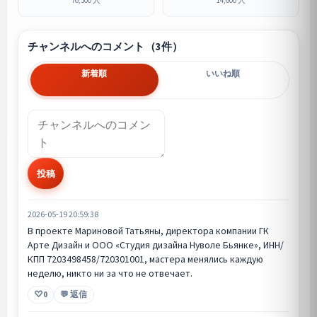
76,300 人
14,600 人
チャンネルへのコメント（3件）
新着順
いいね順
投稿
2026-05-19 20:59:38
В проекте Мариновой Татьяны, директорa компании ГК
Арте Дизайн и ООО «Студия дизайна Нуволе Бьянке», ИНН/
КПП 7203498458/720301001, мастера менялись каждую
неделю, никто ни за что не отвечает.
0
💬 返信