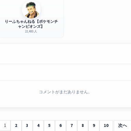
りーふちゃんねる【ポケモンチ
ャンピオンズ】
22,400 人
コメントがまだありません。
1
2
3
4
5
6
7
8
9
10
次へ