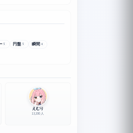
ー
円盤
瞬間
5
5
4
えむり
13,200 人