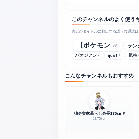
このチャンネルのよく使う
直近のタイトルに頻出する語（共通語は
【ポケモン
38
ラン
パオジアン
quot
気持
4
4
こんなチャンネルもおすすめ
独身実家暮らし身長180cmP
15,700 人