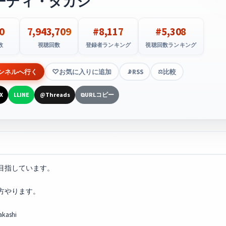
ーディ・タカシ
0
7,943,709
#8,117
#5,308
数
視聴回数
登録者ランキング
視聴回数ランキング
ンネルへ行く
お気に入りに追加
RSS
比較
📡
⚖️
X
LINE
Threads
URLコピー
L
@
⧉
目指しています。
方やります。
akashi