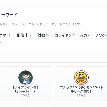
キーワード
除外）。ジハーディ・タカシが扱うテーマが一目で分かります。
クマ
配信【
対戦
コライドン
火力
クソゲ
13
10
11
6
7
4
【ライフライン専】
ブルックGO【ポケモンGOバト
Ryooochannel
ルリーグ専門】
7,240 人
7,110 人