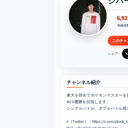
ジハ
6,92
登録者
このチャ
シェア：
𝕏
チャンネル紹介
東大を辞めてポケモンマスターを
WCS優勝を目指します。
シングルバトル、ダブルバトル両
X（Twitter）：https://x.com/jihadi_t