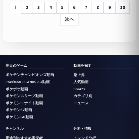
1
2
3
4
5
6
7
8
9
10
次へ
注目のゲーム
動画を探す
ポケモンチャンピオンズ動画
急上昇
Pokémon LEGENDS Z-A動画
人気動画
ポケポケ動画
Shorts
ポケモンスリープ動画
カテゴリ別
ポケモンユナイト動画
ニュース
ポケモンSV動画
ポケモンGO動画
チャンネル
分析・情報
用途別おすすめ実況者
トレンド分析