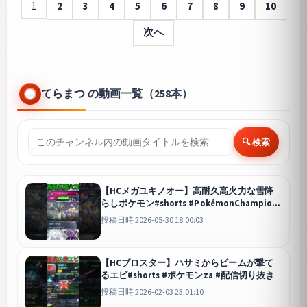
1
2
3
4
5
6
7
8
9
10
次へ
てらまつ の動画一覧（258本）
🔍 検索
【HCメガユキノオー】高耐久高火力な雪降
らしポケモン#shorts #PokémonChampions
#ポケチャン
投稿日時 2026-05-30 18:00:03
【HCブロスター】ハサミからビームが撃て
るエビ#shorts #ポケモンza #配信切り抜き
投稿日時 2026-02-03 23:01:10