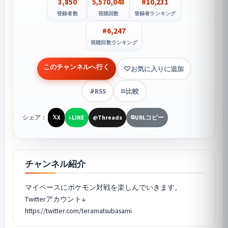
3,850
5,570,048
#10,231
登録者数
視聴回数
登録者ランキング
#6,247
視聴回数ランキング
このチャンネルへ行く
お気に入りに追加
RSS
比較
📡
⚖️
シェア：
X
LINE
Threads
URLコピー
𝕏
L
@
⧉
チャンネル紹介
マイペースにポケモン対戦を楽しんでいきます。
Twitterアカウント↓