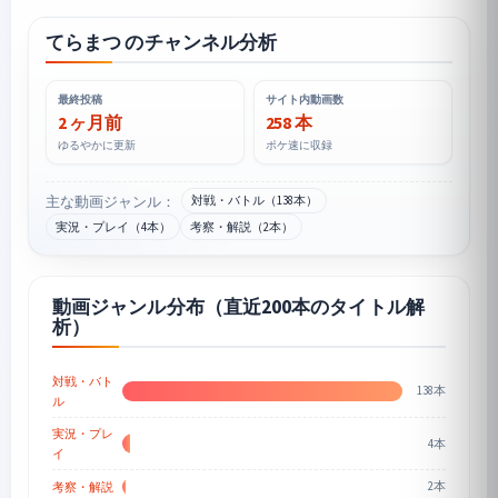
てらまつ のチャンネル分析
最終投稿
サイト内動画数
2 ヶ月前
258 本
ゆるやかに更新
ポケ速に収録
主な動画ジャンル：
対戦・バトル（138本）
実況・プレイ（4本）
考察・解説（2本）
動画ジャンル分布（直近200本のタイトル解
析）
対戦・バト
138本
ル
実況・プレ
4本
イ
2本
考察・解説