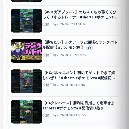
【ASメガアブソルZ】めちゃくちゃ強くてび
っくりするトレーナー#shorts #ポケモンza
#配信切り抜き
投稿日時 2026-02-02 23:01:34
【勝ちたい】ルナアーラと頑張るランクバト
ル配信【＃ポケモンSV 】
SV
投稿日時 2026-01-31 09:13:25
【HCボルケニオン】初めてゲットできて嬉
しいぜ！！#shorts #ポケモンza #配信切り
抜き
投稿日時 2026-01-28 23:00:07
【HAクレベース】勝利を目指して進軍せよ
#shorts #ポケモンza #配信切り抜き
投稿日時 2026-01-26 23:00:55