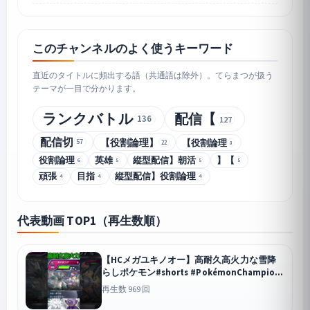
このチャンネルのよく使うキーワード
直近のタイトルに頻出する語（共通語は除外）。てらまつが扱う
テーマが一目で分かります。
ランクバトル
配信【
136
127
配信切
【役割論理】
【役割論理
57
22
8
役割論理
英雄
縦型配信】朝活
】【
6
5
5
5
頑張
目指
縦型配信】役割論理
4
4
4
代表動画 TOP1（再生数順）
【HCメガユキノオー】高耐久高火力な雪降
らしポケモン#shorts #PokémonChampions
#ポケチャン
再生数 969 回