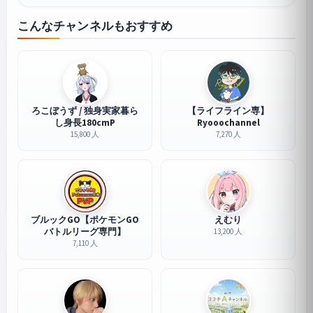
こんなチャンネルもおすすめ
ろこぼうず / 独身実家暮ら
【ライフライン専】
し身長180cmP
Ryooochannel
15,800 人
7,270 人
ブルックGO【ポケモンGO
えむり
バトルリーグ専門】
13,200 人
7,110 人