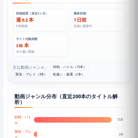
投稿頻度（直近6ヶ月）
最終投稿
週 0.2 本
7 日前
4 本投稿
活発に更新中
サイト内動画数
101 本
ポケ速に収録
主な動画ジャンル：
対戦・バトル（75本）
実況・プレイ（3本）
色違い・厳選（2本）
動画ジャンル分布（直近200本のタイトル解
析）
対戦・バト
75本
ル
実況・プレ
3本
イ