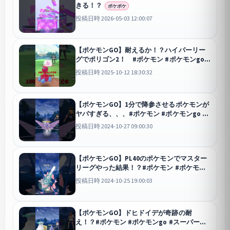
きる！？
ポケポケ
投稿日時 2026-05-03 12:00:07
【ポケモンGO】耐えるか！？ハイパーリー
グでポリゴン2！ #ポケモン #ポケモンgo #
ポケモンgoバトルリーグ #ハイパーリーグ #
投稿日時 2025-10-12 18:30:32
ポリゴン2 #shorts
GO
【ポケモンGO】1分で降参させるポケモンが
ヤバすぎる、、、#ポケモン #ポケモンgo #
ポケgo #スーパーリーグ #ゲーム実況
投稿日時 2024-10-27 09:00:30
#shorts
GO
【ポケモンGO】PL40のポケモンでマスター
リーグやった結果！？#ポケモン #ポケモン
go #マスターリーグ #shorts
GO
投稿日時 2024-10-25 19:00:03
【ポケモンGO】ドヒドイデが奇跡の耐
え！？#ポケモン #ポケモンgo #スーパーリ