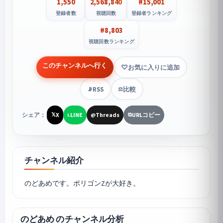
1,550
2,568,840
#15,001
登録者数
視聴回数
登録者ランキング
#8,803
視聴回数ランキング
このチャンネルへ行く
お気に入りに追加
RSS
比較
📡
⚖️
シェア：
X
LINE
Threads
URLコピー
𝕏
L
@
⧉
チャンネル紹介
のどあめ のチャンネル分析