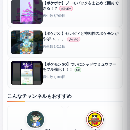
【ポケポケ】プロモパックをまとめて開封で
きる！？
ポケポケ
再生数 5,769 回
【ポケポケ】セレビィと神相性のポケモンが
やばい、、、
ポケポケ
再生数 3,012 回
【ポケモンGO】ついにシャドウミュウツー
をフル強化！！！
GO
再生数 1,108 回
こんなチャンネルもおすすめ