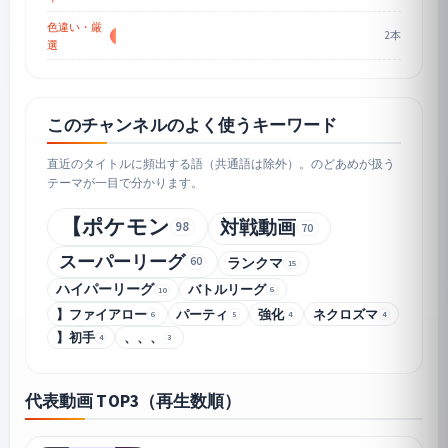
色違い・厳
2本
選
このチャンネルのよく使うキーワード
直近のタイトルに頻出する語（共通語は除外）。のどあめが扱う
テーマが一目で分かります。
【ポケモン
対戦動画
98
70
スーパーリーグ
60
ランクマ
15
ハイパーリーグ
バトルリーグ
6
10
】ファイアロー
パーティ
強化
ネクロズマ
6
5
4
4
】初手
、、、
4
3
代表動画 TOP3（再生数順）