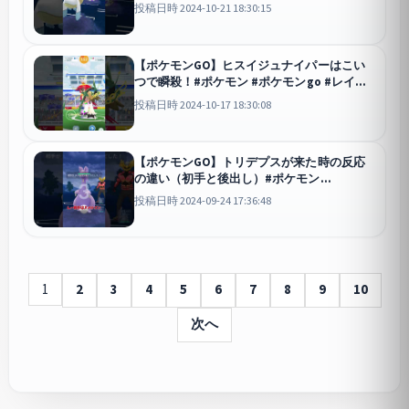
ーグ #ゲーム実況 #shorts
GO
投稿日時 2024-10-21 18:30:15
【ポケモンGO】ヒスイジュナイパーはこい
つで瞬殺！#ポケモン #ポケモンgo #レイド
#shorts
GO
投稿日時 2024-10-17 18:30:08
【ポケモンGO】トリデプスが来た時の反応
の違い（初手と後出し）#ポケモン
#pokemon #pokemongo #スーパーリーグ
投稿日時 2024-09-24 17:36:48
#ポケモンgoバトルリーグ #shorts
GO
1
2
3
4
5
6
7
8
9
10
次へ