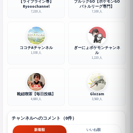
【ライフライン専】
ブルックGO【ポケモンGO
Ryooochannel
バトルリーグ専門】
7,220 人
7,100 人
ココチAチャンネル
ぎーにょポケモンチャンネ
ル
1,030 人
1,220 人
靴紐喫茶【毎日投稿】
Glozam
4,680 人
3,560 人
チャンネルへのコメント（0件）
新着順
いいね順