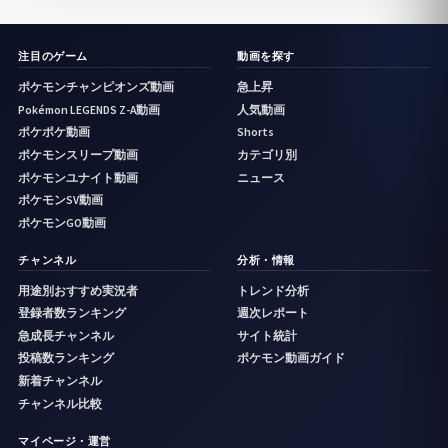
注目のゲーム
動画を探す
ポケモンチャンピオンズ動画
急上昇
Pokémon LEGENDS Z-A動画
人気動画
ポケポケ動画
Shorts
ポケモンスリープ動画
カテゴリ別
ポケモンユナイト動画
ニュース
ポケモンSV動画
ポケモンGO動画
チャンネル
分析・情報
用途別おすすめ実況者
トレンド分析
登録者数ランキング
週次レポート
急成長チャンネル
サイト統計
投稿数ランキング
ポケモン動画ガイド
新着チャンネル
チャンネル比較
マイページ・運営