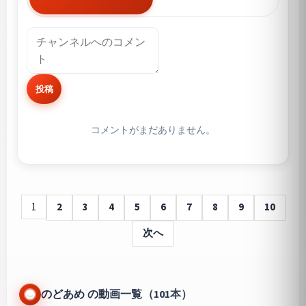
投稿
コメントがまだありません。
1
2
3
4
5
6
7
8
9
10
次へ
のどあめ の動画一覧（101本）