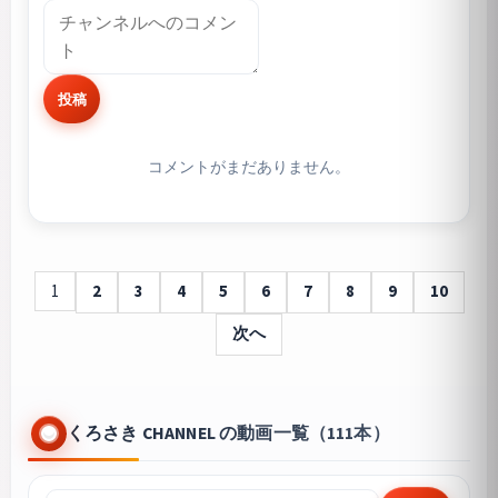
投稿
コメントがまだありません。
1
2
3
4
5
6
7
8
9
10
次へ
くろさき CHANNEL の動画一覧（111本）