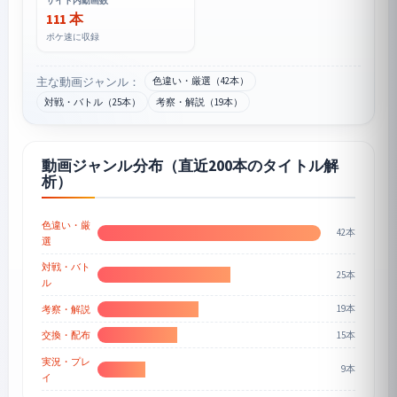
サイト内動画数
111 本
ポケ速に収録
主な動画ジャンル：
色違い・厳選（42本）
対戦・バトル（25本）
考察・解説（19本）
動画ジャンル分布（直近200本のタイトル解
析）
色違い・厳
42本
選
対戦・バト
25本
ル
19本
考察・解説
15本
交換・配布
実況・プレ
9本
イ