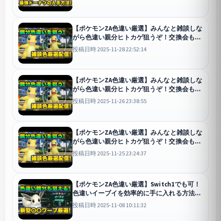
【ポケモンZA色違い厳選】みんなと雑談しな
がら色違い親分ヒトカゲ狙うぞ！交換会もし
ます！
Pokémon LE
投稿日時 2025-11-28 22:52:14
【ポケモンZA色違い厳選】みんなと雑談しな
がら色違い親分ヒトカゲ狙うぞ！交換会もし
ます！
Pokémon LE
投稿日時 2025-11-26 23:38:55
【ポケモンZA色違い厳選】みんなと雑談しな
がら色違い親分ヒトカゲ狙うぞ！交換会もし
ます！
Pokémon LE
投稿日時 2025-11-25 23:24:37
【ポケモンZA色違い厳選】Switch1でも可！
色違いイーブイを効率的に手に入れる方法！
Pokémon LE
投稿日時 2025-11-08 10:11:32