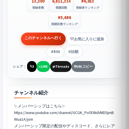
13,300
6,811,314
#6,013
登録者数
視聴回数
登録者ランキング
#5,686
視聴回数ランキング
このチャンネルへ行く
お気に入りに追加
RSS
比較
📡
⚖️
シェア：
X
LINE
Threads
URLコピー
𝕏
L
@
⧉
チャンネル紹介
✨メンバーシップはこちら✨
https://www.youtube.com/channel/UCGK_Po5FJNdVMD5jmB
Wua1A/join
メンバーシップ限定の配信やディスコード、さらにレア