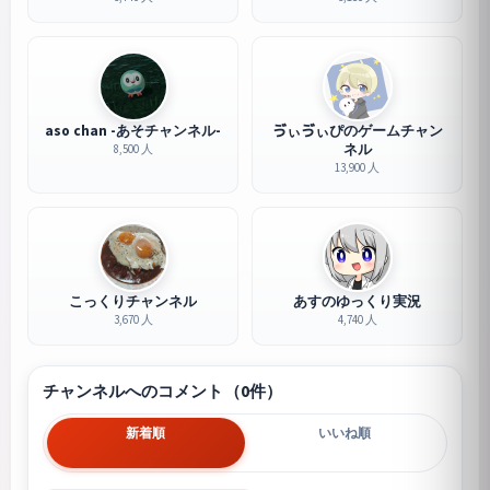
aso chan -あそチャンネル-
ゔぃゔぃぴのゲームチャン
ネル
8,500 人
13,900 人
こっくりチャンネル
あすのゆっくり実況
3,670 人
4,740 人
チャンネルへのコメント（0件）
新着順
いいね順