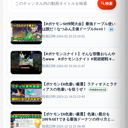
🔍 検索
【#ポケモンSV仲間大会】最強ドーブル使い
は誰だ！なつみん主催ドーブル3on3！
SV
投稿日時 2026-02-23 23:10:52
【#ポケモンユナイト】そんな宿儺おらんや
ろwww #ポケモンユナイト #呪術廻戦 #両
面宿儺
ユナイト
投稿日時 2026-02-23 20:11:47
【ポケモンZA色違い厳選】ラティオスとラテ
ィアスの色違いを狙うぜ！
Pokémon LE
投稿日時 2025-12-14 22:23:43
【ポケモンZA色違い厳選】色違い親分を
100％GETできる最強ドーナツの作り方とき
のみの集め方を紹介！
Pokémon LE
投稿日時 2025-12-12 23:56:48