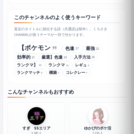
このチャンネルのよく使うキーワード
直近のタイトルに頻出する語（共通語は除外）。くろさき
CHANNELが扱うテーマが一目で分かります。
【ポケモン
99
色違
最強
27
22
効率的
厳選】色違
入手方法
16
22
20
ランクマ】
ランクマ
レギュ
12
8
11
ランクマッチ
構築
コレクレー
8
7
7
こんなチャンネルもおすすめ
すぎ SSエリア
ゆかぴのポケ活
3,740 人
3,150 人