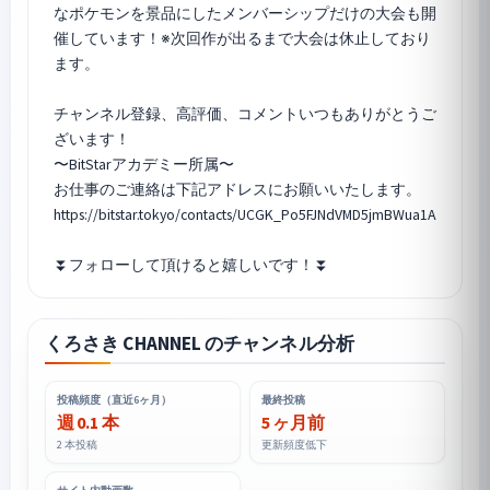
なポケモンを景品にしたメンバーシップだけの大会も開
催しています！※次回作が出るまで大会は休止しており
ます。
チャンネル登録、高評価、コメントいつもありがとうご
ざいます！
〜BitStarアカデミー所属〜
お仕事のご連絡は下記アドレスにお願いいたします。
https://bitstar.tokyo/contacts/UCGK_Po5FJNdVMD5jmBWua1A
くろさき CHANNEL のチャンネル分析
投稿頻度（直近6ヶ月）
最終投稿
週 0.1 本
5 ヶ月前
2 本投稿
更新頻度低下