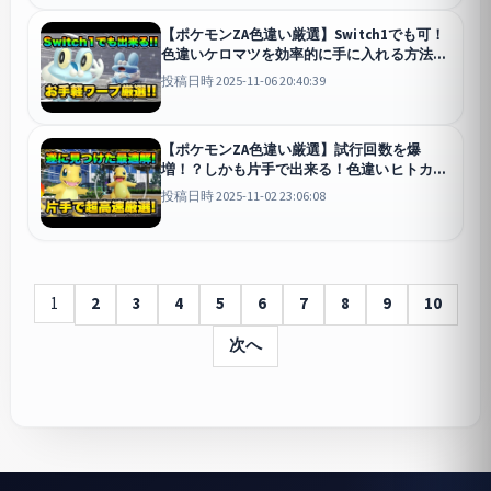
【ポケモンZA色違い厳選】Switch1でも可！
色違いケロマツを効率的に手に入れる方法！
Pokémon LE
投稿日時 2025-11-06 20:40:39
【ポケモンZA色違い厳選】試行回数を爆
増！？しかも片手で出来る！色違いヒトカゲ
を効率的に手に入れる方法！
Pokémon LE
投稿日時 2025-11-02 23:06:08
1
2
3
4
5
6
7
8
9
10
次へ