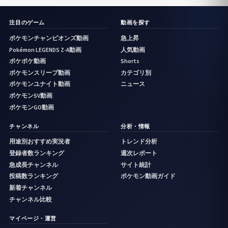
注目のゲーム
動画を探す
ポケモンチャンピオンズ動画
急上昇
Pokémon LEGENDS Z-A動画
人気動画
ポケポケ動画
Shorts
ポケモンスリープ動画
カテゴリ別
ポケモンユナイト動画
ニュース
ポケモンSV動画
ポケモンGO動画
チャンネル
分析・情報
用途別おすすめ実況者
トレンド分析
登録者数ランキング
週次レポート
急成長チャンネル
サイト統計
投稿数ランキング
ポケモン動画ガイド
新着チャンネル
チャンネル比較
マイページ・運営