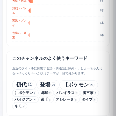
4本
考察・解説
対戦・バト
2本
ル
実況・プレ
1本
イ
色違い・厳
1本
選
このチャンネルのよく使うキーワード
直近のタイトルに頻出する語（共通語は除外）。しょーちゃんね
る〜ゆっくりch〜が扱うテーマが一目で分かります。
初代
登場
【ポケモン
32
29
26
】ポケモン
赤緑
バンギラス
御三家
5
5
6
4
パオジアン
選【
アシレーヌ
タイプ
4
3
3
3
キモ
3