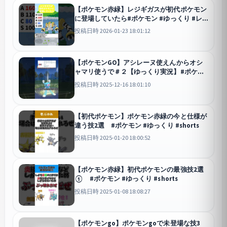
【ポケモン赤緑】レジギガスが初代ポケモン
に登場していたら#ポケモン #ゆっくり #レ
ジギガス #shorts
投稿日時 2026-01-23 18:01:12
【ポケモンGO】アシレーヌ使えんからオシ
ャマリ使うで＃２【ゆっくり実況】#ポケモ
ン #ポケモンgo #アシレーヌ #ゆっくり
投稿日時 2025-12-16 18:01:10
#shorts
GO
【初代ポケモン】ポケモン赤緑の今と仕様が
違う技2選 #ポケモン #ゆっくり #shorts
投稿日時 2025-01-20 18:00:52
【ポケモン赤緑】初代ポケモンの最強技2選
① #ポケモン #ゆっくり #shorts
投稿日時 2025-01-08 18:08:27
【ポケモンgo】ポケモンgoで未登場な技3