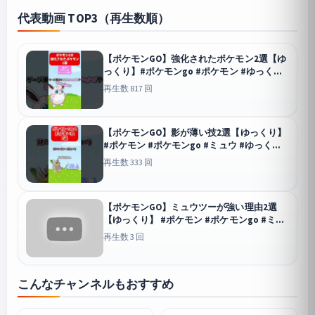
代表動画 TOP3（再生数順）
【ポケモンGO】強化されたポケモン2選【ゆ
っくり】#ポケモンgo #ポケモン #ゆっくり
#shorts #s
GO
再生数 817 回
【ポケモンGO】影が薄い技2選【ゆっくり】
#ポケモン #ポケモンgo #ミュウ #ゆっくり
GO
再生数 333 回
【ポケモンGO】ミュウツーが強い理由2選
【ゆっくり】 #ポケモン #ポケモンgo #ミュ
ウツー
GO
再生数 3 回
こんなチャンネルもおすすめ