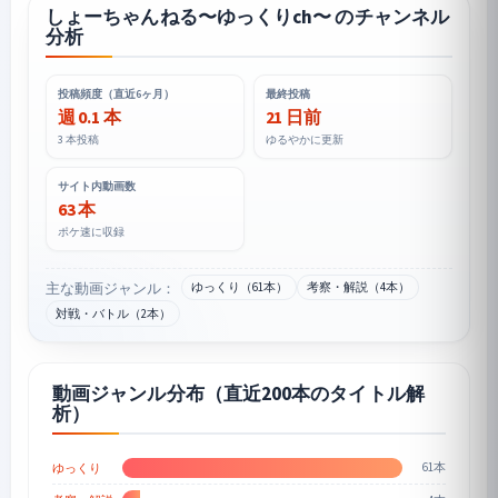
しょーちゃんねる〜ゆっくりch〜 のチャンネル
分析
投稿頻度（直近6ヶ月）
最終投稿
週 0.1 本
21 日前
3 本投稿
ゆるやかに更新
サイト内動画数
63 本
ポケ速に収録
主な動画ジャンル：
ゆっくり（61本）
考察・解説（4本）
対戦・バトル（2本）
動画ジャンル分布（直近200本のタイトル解
析）
61本
ゆっくり