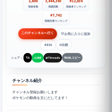
2,600
3,444,360
#12,036
登録者数
視聴回数
登録者ランキング
#7,742
視聴回数ランキング
このチャンネルへ行く
お気に入りに追加
RSS
比較
📡
⚖️
シェア：
X
LINE
Threads
URLコピー
𝕏
L
@
⧉
チャンネル紹介
チャンネル登録お願いします
ポケモンの動画を主にだしてます！