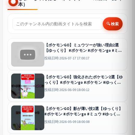
本）
🔍 検索
【ポケモンGO】ミュウツーが強い理由2選
【ゆっくり】 #ポケモン #ポケモンgo #ミュ
ウツー
GO
投稿日時 2026-07-17 17:00:17
【ポケモンGO】強化されたポケモン2選【ゆ
っくり】#ポケモンgo #ポケモン #ゆっくり
#shorts #s
GO
投稿日時 2026-06-09 18:00:12
【ポケモンGO】影が薄い技2選【ゆっくり】
#ポケモン #ポケモンgo #ミュウ #ゆっくり
GO
投稿日時 2026-05-09 18:00:08