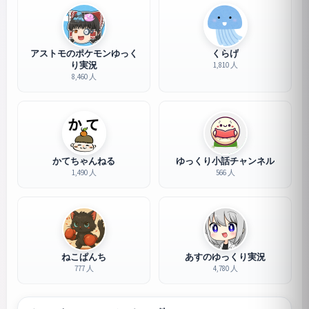
アストモのポケモンゆっく
くらげ
り実況
1,810 人
8,460 人
かてちゃんねる
ゆっくり小話チャンネル
1,490 人
566 人
ねこぱんち
あすのゆっくり実況
777 人
4,780 人