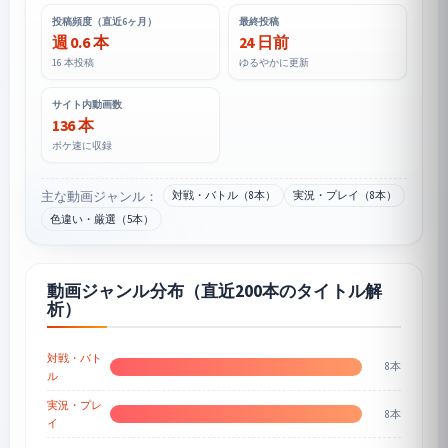
投稿頻度（直近6ヶ月）
最終投稿
週 0.6 本
24 日前
16 本投稿
ゆるやかに更新
サイト内動画数
136 本
ポケ速に収録
主な動画ジャンル：
対戦・バトル（8本）
実況・プレイ（8本）
色違い・厳選（5本）
動画ジャンル分布（直近200本のタイトル解
析）
対戦・バト
8本
ル
実況・プレ
8本
イ