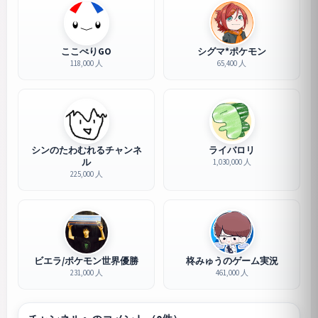
ここぺりGO
シグマ*ポケモン
118,000 人
65,400 人
シンのたわむれるチャンネ
ライバロリ
ル
1,030,000 人
225,000 人
ビエラ/ポケモン世界優勝
柊みゅうのゲーム実況
231,000 人
461,000 人