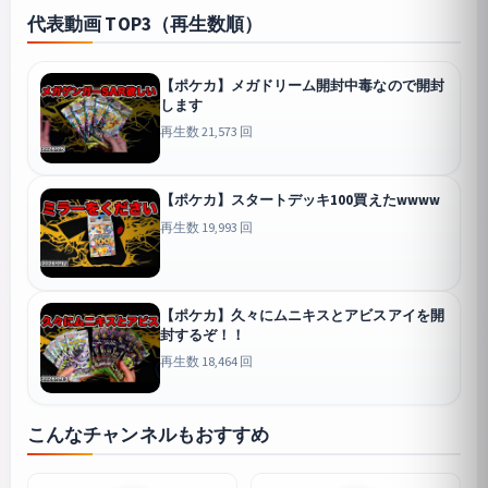
代表動画 TOP3（再生数順）
【ポケカ】メガドリーム開封中毒なので開封
します
再生数 21,573 回
【ポケカ】スタートデッキ100買えたwwww
再生数 19,993 回
【ポケカ】久々にムニキスとアビスアイを開
封するぞ！！
再生数 18,464 回
こんなチャンネルもおすすめ