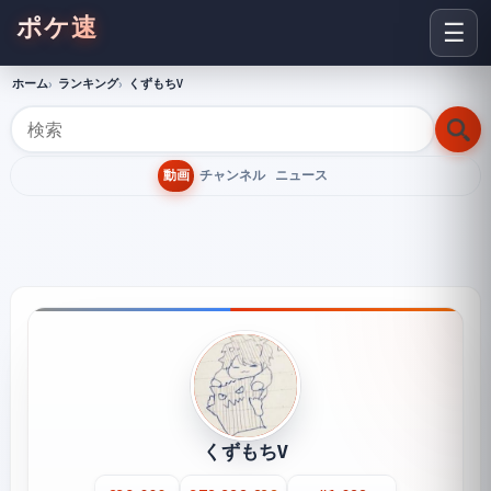
ポケ速
☰
ホーム
ランキング
くずもちV
動画
チャンネル
ニュース
くずもちV