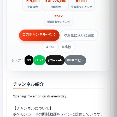
239,000
376,226,686
#1,088
登録者数
視聴回数
登録者ランキング
#532
視聴回数ランキング
このチャンネルへ行く
お気に入りに追加
RSS
比較
📡
⚖️
シェア：
X
LINE
Threads
URLコピー
𝕏
L
@
⧉
チャンネル紹介
Opening Pokemon cards every day
【チャンネルについて】
ポケモンカードの開封動画をメインに投稿しています。