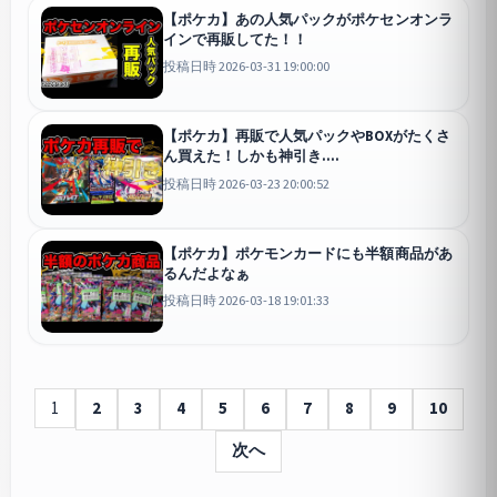
【ポケカ】あの人気パックがポケセンオンラ
インで再販してた！！
投稿日時 2026-03-31 19:00:00
【ポケカ】再販で人気パックやBOXがたくさ
ん買えた！しかも神引き....
投稿日時 2026-03-23 20:00:52
【ポケカ】ポケモンカードにも半額商品があ
るんだよなぁ
投稿日時 2026-03-18 19:01:33
1
2
3
4
5
6
7
8
9
10
次へ