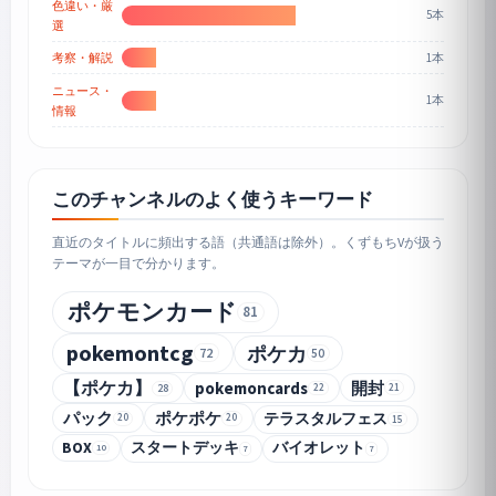
色違い・厳
5本
選
1本
考察・解説
ニュース・
1本
情報
このチャンネルのよく使うキーワード
直近のタイトルに頻出する語（共通語は除外）。くずもちVが扱う
テーマが一目で分かります。
ポケモンカード
81
pokemontcg
ポケカ
72
50
【ポケカ】
pokemoncards
開封
21
28
22
パック
ポケポケ
テラスタルフェス
20
20
15
BOX
スタートデッキ
バイオレット
10
7
7