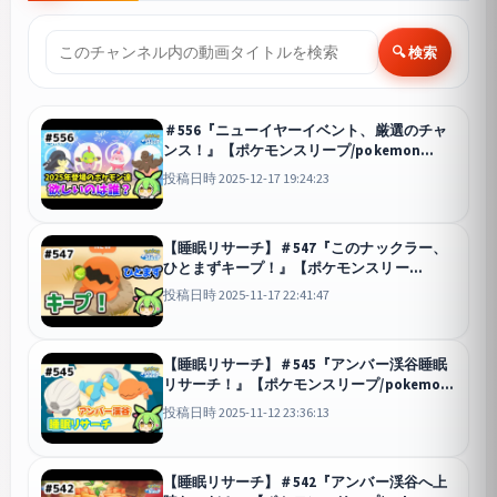
🔍 検索
＃556『ニューイヤーイベント、厳選のチャ
ンス！』【ポケモンスリープ/pokemon
sleep】【無課金ゴプラ勢】【ゆっくり実況
投稿日時 2025-12-17 19:24:23
ずんだもん】
スリープ
【睡眠リサーチ】＃547『このナックラー、
ひとまずキープ！』【ポケモンスリー
プ/pokemon sleep】【無課金ゴプラ勢】
投稿日時 2025-11-17 22:41:47
【ゆっくり実況ずんだもん】
スリープ
【睡眠リサーチ】＃545『アンバー渓谷睡眠
リサーチ！』【ポケモンスリープ/pokemon
sleep】【無課金ゴプラ勢】【ゆっくり実況
投稿日時 2025-11-12 23:36:13
ずんだもん】
スリープ
【睡眠リサーチ】＃542『アンバー渓谷へ上