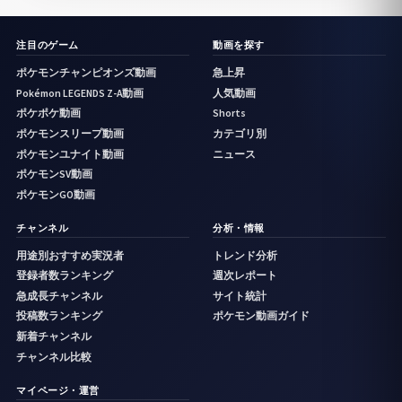
注目のゲーム
動画を探す
ポケモンチャンピオンズ動画
急上昇
Pokémon LEGENDS Z-A動画
人気動画
ポケポケ動画
Shorts
ポケモンスリープ動画
カテゴリ別
ポケモンユナイト動画
ニュース
ポケモンSV動画
ポケモンGO動画
チャンネル
分析・情報
用途別おすすめ実況者
トレンド分析
登録者数ランキング
週次レポート
急成長チャンネル
サイト統計
投稿数ランキング
ポケモン動画ガイド
新着チャンネル
チャンネル比較
マイページ・運営