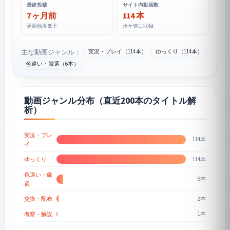
最終投稿
サイト内動画数
7 ヶ月前
114 本
更新頻度低下
ポケ速に収録
主な動画ジャンル：
実況・プレイ（114本）
ゆっくり（114本）
色違い・厳選（6本）
動画ジャンル分布（直近200本のタイトル解
析）
実況・プレ
114本
イ
114本
ゆっくり
色違い・厳
6本
選
2本
交換・配布
1本
考察・解説