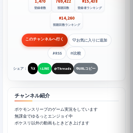
1,470
769,422
#15,438
登録者数
視聴回数
登録者ランキング
#14,260
視聴回数ランキング
このチャンネルへ行く
お気に入りに追加
RSS
比較
📡
⚖️
シェア：
X
LINE
Threads
URLコピー
𝕏
L
@
⧉
チャンネル紹介
ポケモンスリープ
のゲーム実況をしています
無課金でゆるっとエンジョイ中
ポケスリ以外の動画もときどき上げます