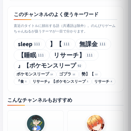
このチャンネルのよく使うキーワード
直近のタイトルに頻出する語（共通語は除外）。のんびりゲーム
ちゃんねるが扱うテーマが一目で分かります。
sleep
】【
無課金
111
111
111
【睡眠
リサーチ】
111
111
』【ポケモンスリープ
92
ポケモンスリープ
ゴプラ
勢】【
13
12
12
『食
リサーチ』【ポケモンスリープ
リサーチ
5
5
4
こんなチャンネルもおすすめ