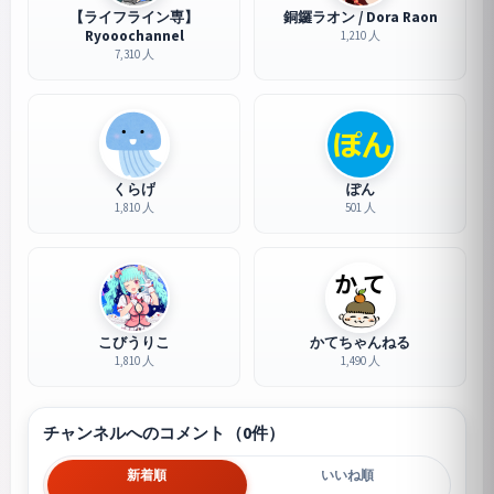
【ライフライン専】
銅鑼ラオン / Dora Raon
Ryooochannel
1,210 人
7,310 人
くらげ
ぽん
1,810 人
501 人
こびうりこ
かてちゃんねる
1,810 人
1,490 人
チャンネルへのコメント（0件）
新着順
いいね順