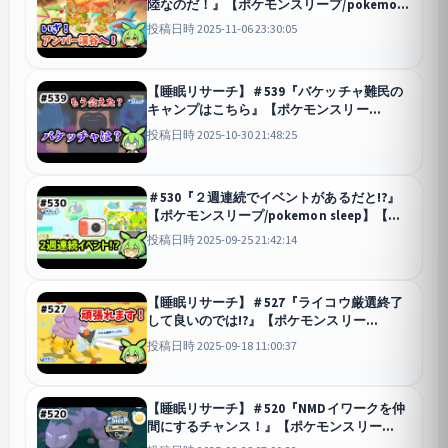
陸なのだ！』【ポケモンスリープ/pokemon
sleep】【無課金ゴプラ勢】【ゆっくり実況
投稿日時 2025-11-06 23:30:05
ずんだもん】
スリープ
【睡眠リサーチ】＃539『バケッチャ難民の
キャンプはこちら』【ポケモンスリー
プ/pokemon sleep】【無課金ゴプラ勢】
投稿日時 2025-10-30 21:48:25
【ゆっくり実況ずんだもん】
スリープ
＃530『２週連続でイベントがあるだと!?』
【ポケモンスリープ/pokemon sleep】【無
課金ゴプラ勢】【ゆっくり実況ずんだもん】
投稿日時 2025-09-25 21:42:14
スリープ
【睡眠リサーチ】＃527『ライコウ厳選終了
して良いのでは!?』【ポケモンスリー
プ/pokemon sleep】【無課金ゴプラ勢】
投稿日時 2025-09-18 11:00:37
【ゆっくり実況ずんだもん】
スリープ
【睡眠リサーチ】＃520『NMDイワークを仲
間にするチャンス！』【ポケモンスリー
プ/pokemon sleep】【無課金ゴプラ勢】