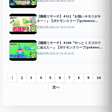
投稿日時 2025-08-28 07:00:32
【ゆっくり実況ずんだもん】
スリープ
【睡眠リサーチ】＃511『お強いキモリがキ
ター！』【ポケモンスリープ/pokemon
sleep】【無課金ゴプラ勢】【ゆっくり実況
投稿日時 2025-07-24 21:47:09
ずんだもん】
スリープ
【睡眠リサーチ】＃509『やっとミズゴロウ
に会えた～』【ポケモンスリープ/pokemon
sleep】【無課金ゴプラ勢】【ゆっくり実況
投稿日時 2025-07-22 20:16:57
ずんだもん】
スリープ
1
2
3
4
5
6
7
8
9
10
次へ