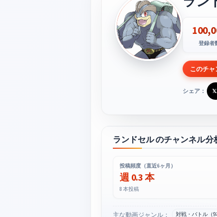
ラン
100,0
登録者
このチャ
シェア：
𝕏
ランドセル のチャンネル分
投稿頻度（直近6ヶ月）
週 0.3 本
8 本投稿
主な動画ジャンル：
対戦・バトル（9