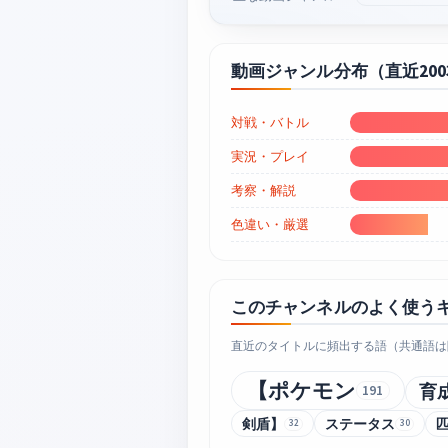
動画ジャンル分布（直近20
対戦・バトル
実況・プレイ
考察・解説
色違い・厳選
このチャンネルのよく使う
直近のタイトルに頻出する語（共通語は
【ポケモン
育
191
剣盾】
ステータス
32
30