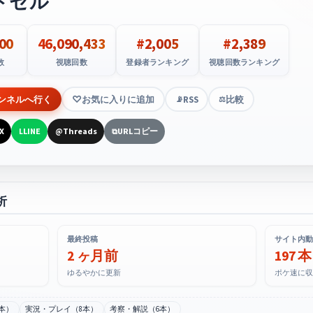
ドセル
00
46,090,433
#2,005
#2,389
数
視聴回数
登録者ランキング
視聴回数ランキング
ンネルへ行く
お気に入りに追加
RSS
比較
📡
⚖️
X
LINE
Threads
URLコピー
L
@
⧉
析
最終投稿
サイト内動
2 ヶ月前
197 本
ゆるやかに更新
ポケ速に収
本）
実況・プレイ（8本）
考察・解説（6本）