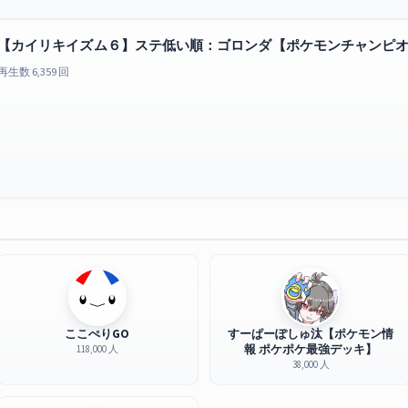
【カイリキイズム６】ステ低い順：ゴロンダ【ポケモンチャンピ
再生数 6,359 回
ここぺりGO
すーぱーぽしゅ汰【ポケモン情
報 ポケポケ最強デッキ】
118,000 人
38,000 人