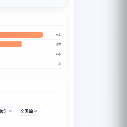
9本
8本
6本
1本
位】
全国編
50
46