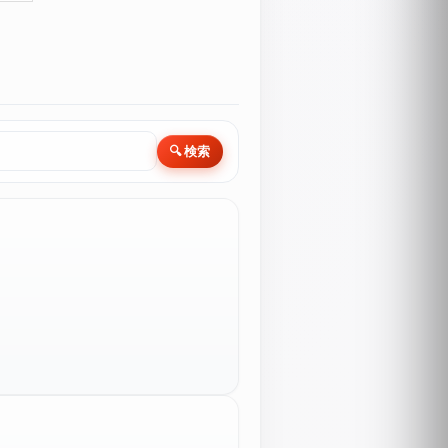
🔍 検索
】
】