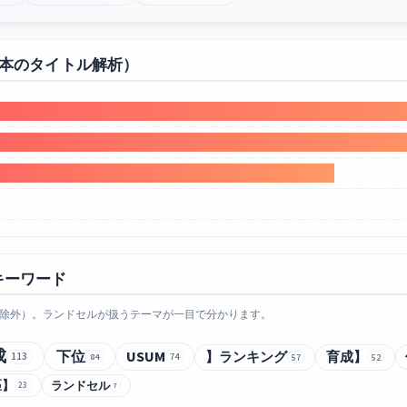
0本のタイトル解析）
キーワード
除外）。ランドセルが扱うテーマが一目で分かります。
成
下位
USUM
】ランキング
育成】
113
84
74
57
52
匹】
ランドセル
23
7