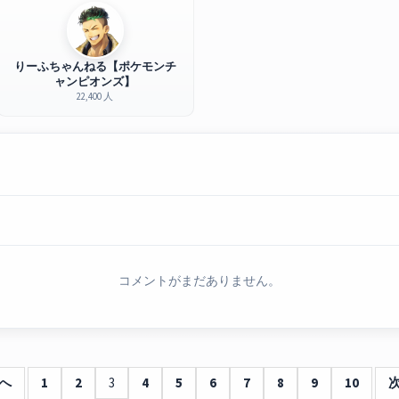
りーふちゃんねる【ポケモンチ
ャンピオンズ】
22,400 人
コメントがまだありません。
へ
1
2
3
4
5
6
7
8
9
10