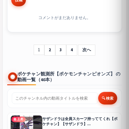
投稿
コメントがまだありません。
1
2
3
4
次へ
ポケチャン観測所【ポケモンチャンピオンズ】 の
動画一覧（40本）
🔍 検索
サザンドラは全員スカーフ持っててくれ【ポ
急上昇
ケチャン】【サザンドラ】
#pokemonchampions #ポケモン #ポケモン