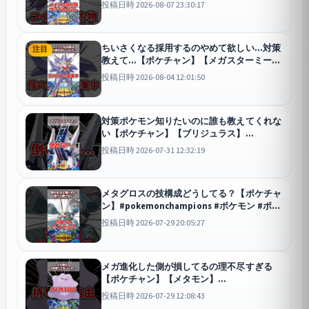
投稿日時 2026-08-07 23:30:17
チャンピオンズ
チャンピオンズ
ちいさくなる採用するのやめて欲しい...対策
注目
教えて...【ポケチャン】【メガスターミー】
#pokemonchampions #ポケモン #ポケモン
投稿日時 2026-08-04 12:01:50
チャンピオンズ
チャンピオンズ
対策ポケモン知りたいのに誰も教えてくれな
い【ポケチャン】【ブリジュラス】
#pokemonchampions #ポケモン #ポケモン
投稿日時 2026-07-31 12:32:19
チャンピオンズ
チャンピオンズ
メタグロスの技構成どうしてる？【ポケチャ
ン】#pokemonchampions #ポケモン #ポケ
モンチャンピオンズ
チャンピオンズ
投稿日時 2026-07-29 20:05:27
メガ進化した側が損してるの理不尽すぎる
【ポケチャン】【メタモン】
#pokemonchampions #ポケモン #ポケモン
投稿日時 2026-07-29 12:08:43
チャンピオンズ
チャンピオンズ