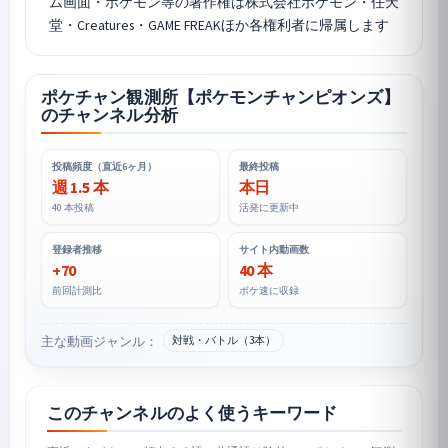
ム画面・ポケモン等の著作権は株式会社ポケモン・任天
ポケチャン観測所【ポケモンチャンピオンズ】
のチャンネル分析
投稿頻度（直近6ヶ月）
最終投稿
週 1.5 本
本日
40 本投稿
活発に更新中
登録者推移
サイト内動画数
+70
40 本
前回計測比
ポケ速に収録
主な動画ジャンル：
対戦・バトル（3本）
このチャンネルのよく使うキーワード