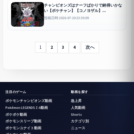
チャンピオンズはナーフばかりで納得いかな
い【ポケチャン】【コノヨザル】
#pokemonchampions #ポケモン #ポケモン
投稿日時 2026-07-20 23:30:09
チャンピオンズ
チャンピオンズ
1
2
3
4
次へ
注目のゲーム
動画を探す
ポケモンチャンピオンズ動画
急上昇
Pokémon LEGENDS Z-A動画
人気動画
ポケポケ動画
Shorts
ポケモンスリープ動画
カテゴリ別
ポケモンユナイト動画
ニュース