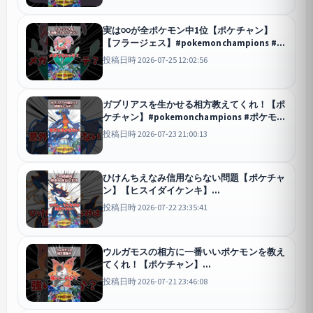
実は○○が全ポケモン中1位【ポケチャン】
【フラージェス】#pokemonchampions #ポ
ケモン #ポケモンチャンピオンズ
投稿日時 2026-07-25 12:02:56
チャンピオンズ
ガブリアスを生かせる相方教えてくれ！【ポ
ケチャン】#pokemonchampions #ポケモン
#ポケモンチャンピオンズ
チャンピオンズ
投稿日時 2026-07-23 21:00:13
ひけんちえなみ信用ならない問題【ポケチャ
ン】【ヒスイダイケンキ】
#pokemonchampions #ポケモン #ポケモン
投稿日時 2026-07-22 23:35:41
チャンピオンズ
チャンピオンズ
ウルガモスの相方に一番いいポケモンを教え
てくれ！【ポケチャン】
#pokemonchampions #ポケモン #ポケモン
投稿日時 2026-07-21 23:46:08
チャンピオンズ
チャンピオンズ