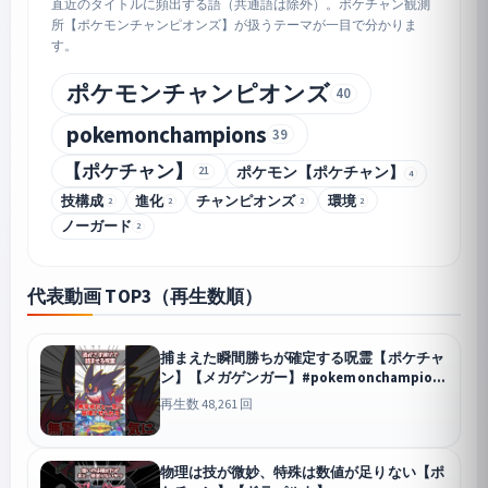
直近のタイトルに頻出する語（共通語は除外）。ポケチャン観測
所【ポケモンチャンピオンズ】が扱うテーマが一目で分かりま
す。
ポケモンチャンピオンズ
40
pokemonchampions
39
【ポケチャン】
21
ポケモン【ポケチャン】
4
技構成
進化
チャンピオンズ
環境
2
2
2
2
ノーガード
2
代表動画 TOP3（再生数順）
捕まえた瞬間勝ちが確定する呪霊【ポケチャ
ン】【メガゲンガー】#pokemonchampions
#ポケモン #ポケモンチャンピオンズ
再生数 48,261 回
チャンピオンズ
物理は技が微妙、特殊は数値が足りない【ポ