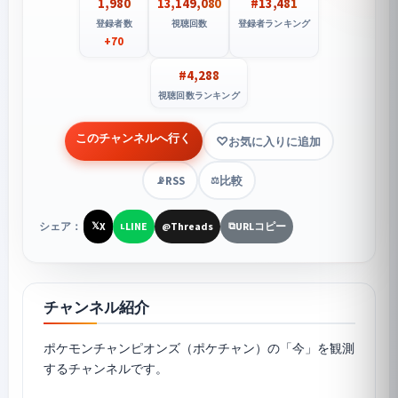
1,980
13,149,080
#13,481
登録者数
視聴回数
登録者ランキング
+70
#4,288
視聴回数ランキング
このチャンネルへ行く
お気に入りに追加
RSS
比較
📡
⚖️
シェア：
X
LINE
Threads
URLコピー
𝕏
L
@
⧉
チャンネル紹介
ポケモンチャンピオンズ
（ポケチャン）の「今」を観測
するチャンネルです。