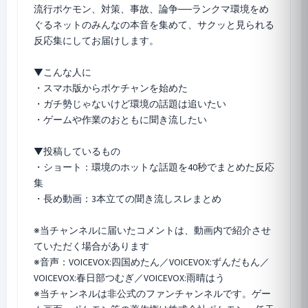
流行ポケモン、対策、事故、論争──ランクマ環境をめ
ぐるネットのみんなの本音を集めて、サクッと見られる
反応集にしてお届けします。
▼こんな人に
・スマホ版からポケチャンを始めた
・ガチ勢じゃないけど環境の話題は追いたい
・ゲームや作業のおともに聞き流したい
▼投稿しているもの
・ショート：環境のホットな話題を40秒でまとめた反応
集
・長め動画：3本立ての聞き流しスレまとめ
※当チャンネルに届いたコメントは、動画内で紹介させ
ていただく場合があります
※音声：VOICEVOX:四国めたん／VOICEVOX:ずんだもん／
VOICEVOX:春日部つむぎ／VOICEVOX:雨晴はう
※当チャンネルは非公式のファンチャンネルです。ゲー