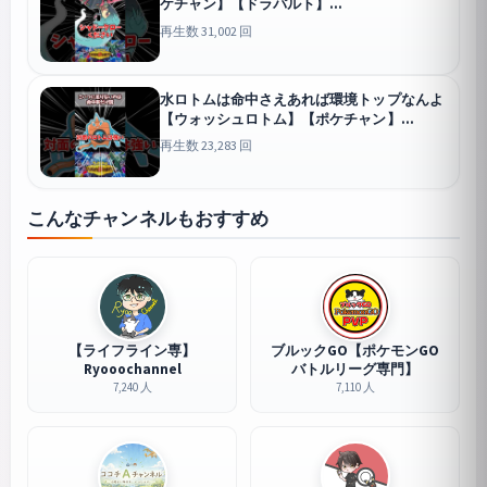
ケチャン】【ドラパルト】
#pokemonchampions #ポケモン #ポケモン
再生数 31,002 回
チャンピオンズ
チャンピオンズ
水ロトムは命中さえあれば環境トップなんよ
【ウォッシュロトム】【ポケチャン】
#pokemonchampions #ポケモン #ポケモン
再生数 23,283 回
チャンピオンズ
チャンピオンズ
こんなチャンネルもおすすめ
【ライフライン専】
ブルックGO【ポケモンGO
Ryooochannel
バトルリーグ専門】
7,240 人
7,110 人