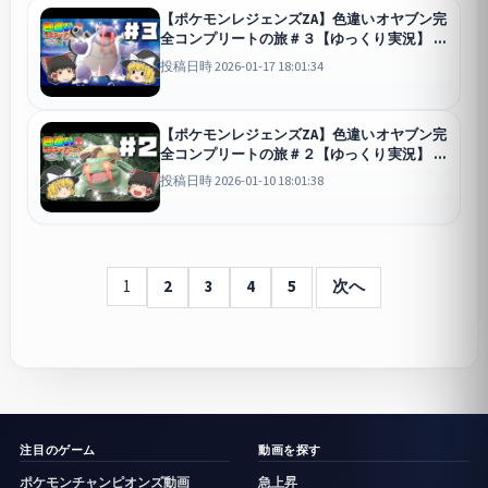
【ポケモンレジェンズZA】色違いオヤブン完
全コンプリートの旅＃３【ゆっくり実況】
Pokémon LE
投稿日時 2026-01-17 18:01:34
【ポケモンレジェンズZA】色違いオヤブン完
全コンプリートの旅＃２【ゆっくり実況】
Pokémon LE
投稿日時 2026-01-10 18:01:38
1
2
3
4
5
次へ
注目のゲーム
動画を探す
ポケモンチャンピオンズ動画
急上昇