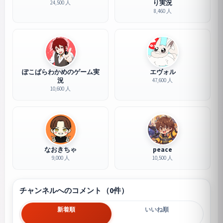
り実況
24,500 人
8,460 人
ぽこぱらわかめのゲーム実
エヴォル
況
47,600 人
10,600 人
なおきちゃ
peace
9,000 人
10,500 人
チャンネルへのコメント（0件）
新着順
いいね順