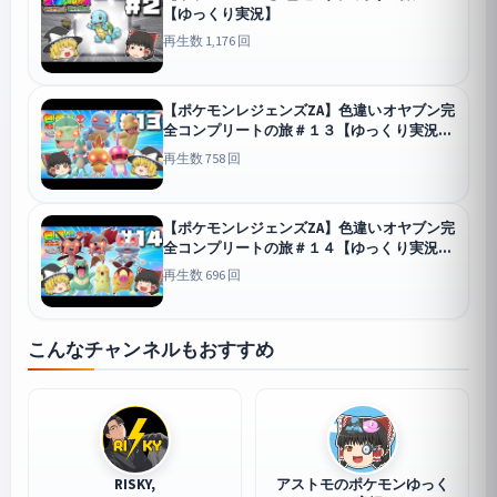
【ゆっくり実況】
再生数 1,176 回
【ポケモンレジェンズZA】色違いオヤブン完
全コンプリートの旅＃１３【ゆっくり実況】
Pokémon LE
再生数 758 回
【ポケモンレジェンズZA】色違いオヤブン完
全コンプリートの旅＃１４【ゆっくり実況】
Pokémon LE
再生数 696 回
こんなチャンネルもおすすめ
RISKY,
アストモのポケモンゆっく