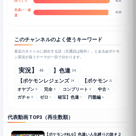
46本
ゆっくり
色違い・厳
45本
選
このチャンネルのよく使うキーワード
直近のタイトルに頻出する語（共通語は除外）。とある@ポケモ
ン実況が扱うテーマが一目で分かります。
実況】
】色違
46
34
【ポケモンレジェンズ
【ポケモン
24
21
オヤブン
完全
コンプリート
中古
9
9
9
9
ガチャ
ゼロ
秘宝】色違
円盤編
7
7
9
6
代表動画 TOP3（再生数順）
【ポケモンFRLG】色違い人生縛りの旅＃２