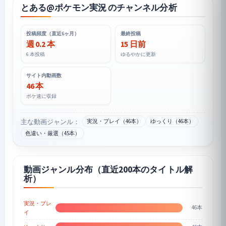
とある@ポケモン実況 のチャンネル分析
投稿頻度（直近6ヶ月）
最終投稿
週 0.2 本
15 日前
6 本投稿
ゆるやかに更新
サイト内動画数
46 本
ポケ速に収録
主な動画ジャンル：
実況・プレイ（46本）
ゆっくり（46本）
色違い・厳選（45本）
動画ジャンル分布（直近200本のタイトル解
析）
実況・プレ
46本
イ