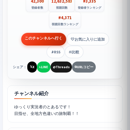
42,300
12,632,583
#3,335
登録者数
視聴回数
登録者ランキング
#4,371
視聴回数ランキング
このチャンネルへ行く
お気に入りに追加
RSS
比較
📡
⚖️
シェア：
X
LINE
Threads
URLコピー
𝕏
L
@
⧉
チャンネル紹介
ゆっくり実況者のとあるです！