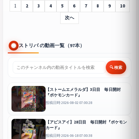
1
2
3
4
5
6
7
8
9
10
次へ
ストリバ の動画一覧（97本）
🔍 検索
【ストームエメラルダ】3日目 毎日開封
『ポケモンカード』
投稿日時 2026-08-02 07:00:28
【アビスアイ】28日目 毎日開封『ポケモン
カード』
投稿日時 2026-06-18 07:00:38