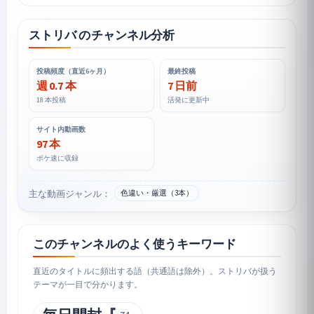
ストリバ のチャンネル分析
投稿頻度（直近6ヶ月）
最終投稿
週 0.7 本
7 日前
18 本投稿
活発に更新中
サイト内動画数
97 本
ポケ速に収録
主な動画ジャンル：
色違い・厳選（3本）
このチャンネルのよく使うキーワード
直近のタイトルに頻出する語（共通語は除外）。ストリバが扱う
テーマが一目で分かります。