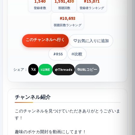
1,540
1,591,430
#15,071
登録者数
視聴回数
登録者ランキング
#10,693
視聴回数ランキング
このチャンネルへ行く
お気に入りに追加
RSS
比較
📡
⚖️
シェア：
X
LINE
Threads
URLコピー
𝕏
L
@
⧉
チャンネル紹介
このチャンネルを見つけていただきありがとうございま
す！
趣味のポケカ開封を動画にしてます！