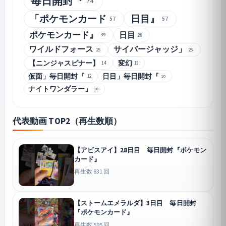
毎日開封『
74
「ポケモンカード
日目』
57
57
ポケモンカード』
日目
39
29
ワイルドフォース
サイバージャッジ」
25
25
【ニンジャスピナー】
変幻
12
14
仮面」毎日開封『
日目」毎日開封『
12
10
ナイトワンダラー」
10
代表動画 TOP2（再生数順）
【アビスアイ】28日目 毎日開封『ポケモン
カード』
再生数 831 回
【ストームエメラルダ】3日目 毎日開封
『ポケモンカード』
再生数 595 回