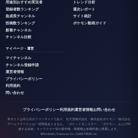
用途別おすすめ実況者
トレンド分析
登録者数ランキング
週次レポート
急成長チャンネル
サイト統計
投稿数ランキング
ポケモン動画ガイド
新着チャンネル
チャンネル比較
マイページ・運営
マイチャンネル
チャンネル登録申請
運営者情報
プライバシーポリシー
利用規約
問い合わせ
プライバシーポリシー
利用規約
運営者情報
お問い合わせ
本サイトは非公式のファンサイトであり、任天堂株式会社・株式会社ポケモン・株式会社
ゲームフリークとは一切関係ありません。「ポケットモンスター」「ポケモン」および関
連する名称・キャラクター等の著作権・商標権は各権利者に帰属します。
©Nintendo / Creatures Inc. / GAME FREAK inc.