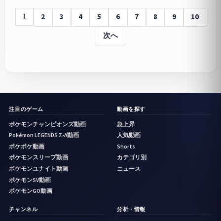
1
2
3
4
5
6
7
8
9
10
次へ
注目のゲーム
動画を探す
ポケモンチャンピオンズ動画
急上昇
Pokémon LEGENDS Z-A動画
人気動画
ポケポケ動画
Shorts
ポケモンスリープ動画
カテゴリ別
ポケモンユナイト動画
ニュース
ポケモンSV動画
ポケモンGO動画
チャンネル
分析・情報