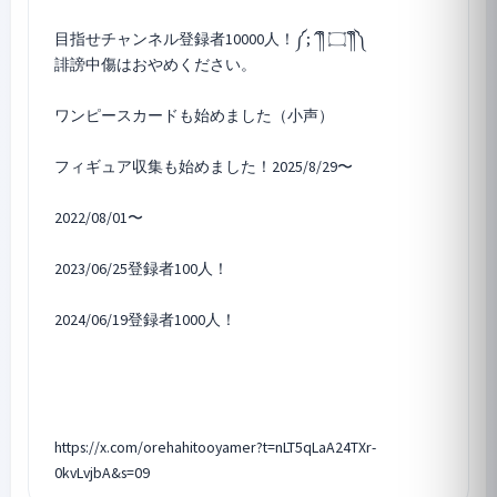
目指せチャンネル登録者10000人！༼⁠;⁠´⁠༎ຶ⁠ ⁠۝ ⁠༎ຶ⁠༽
誹謗中傷はおやめください。
ワンピースカードも始めました（小声）
フィギュア収集も始めました！2025/8/29〜
2022/08/01〜
2023/06/25登録者100人！
2024/06/19登録者1000人！
https://x.com/orehahitooyamer?t=nLT5qLaA24TXr-
0kvLvjbA&s=09