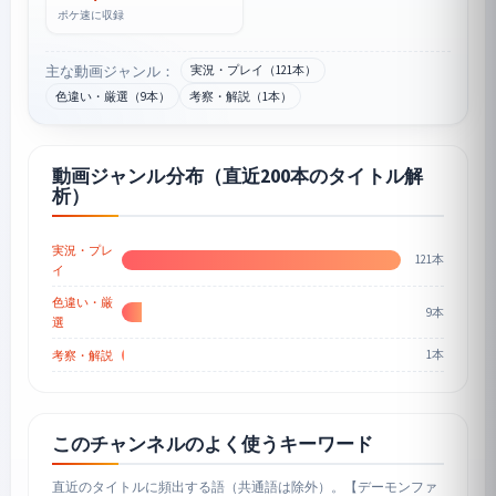
ポケ速に収録
主な動画ジャンル：
実況・プレイ（121本）
色違い・厳選（9本）
考察・解説（1本）
動画ジャンル分布（直近200本のタイトル解
析）
実況・プレ
121本
イ
色違い・厳
9本
選
1本
考察・解説
このチャンネルのよく使うキーワード
直近のタイトルに頻出する語（共通語は除外）。【デーモンファ