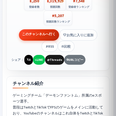
8,250
8,319,929
#7,548
登録者数
視聴回数
登録者ランキング
#5,207
視聴回数ランキング
このチャンネルへ行く
お気に入りに追加
RSS
比較
📡
⚖️
シェア：
X
LINE
Threads
URLコピー
𝕏
L
@
⧉
チャンネル紹介
ゲーミングチーム「デーモンファントム」所属のeスポ
ーツ選手。
普段はTwitchとTikTokでFPSのゲームをメインに活動して
おり、YouTubeのチャンネルはこれ自体をTwitchとTikTok