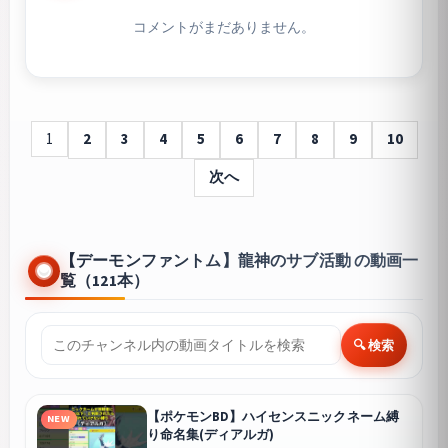
コメントがまだありません。
1
2
3
4
5
6
7
8
9
10
次へ
【デーモンファントム】龍神のサブ活動 の動画一
覧（121本）
🔍 検索
【ポケモンBD】ハイセンスニックネーム縛
NEW
り命名集(ディアルガ)