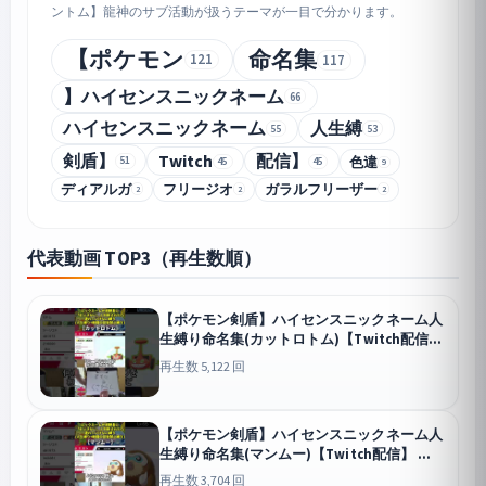
ントム】龍神のサブ活動が扱うテーマが一目で分かります。
【ポケモン
命名集
121
117
】ハイセンスニックネーム
66
ハイセンスニックネーム
人生縛
55
53
剣盾】
Twitch
配信】
色違
51
45
45
9
ディアルガ
フリージオ
ガラルフリーザー
2
2
2
代表動画 TOP3（再生数順）
【ポケモン剣盾】ハイセンスニックネーム人
生縛り命名集(カットロトム)【Twitch配信】
剣盾
再生数 5,122 回
【ポケモン剣盾】ハイセンスニックネーム人
生縛り命名集(マンムー)【Twitch配信】
剣盾
再生数 3,704 回