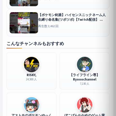
【ポケモン剣盾】ハイセンスニックネーム人
生縛り命名集(ツボツボ)【Twitch配信】
剣盾
再生数 3,462 回
こんなチャンネルもおすすめ
RISKY,
【ライフライン専】
Ryooochannel
24,500 人
7,230 人
アストモのポケモンゆっく
ぽこぱらわかめのゲーム実