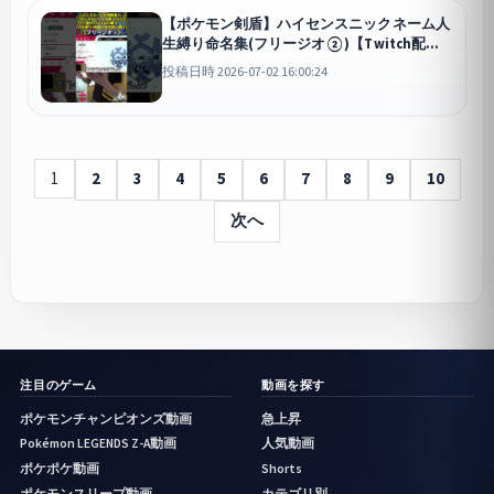
【ポケモン剣盾】ハイセンスニックネーム人
生縛り命名集(フリージオ②)【Twitch配
信】
剣盾
投稿日時 2026-07-02 16:00:24
1
2
3
4
5
6
7
8
9
10
次へ
注目のゲーム
動画を探す
ポケモンチャンピオンズ動画
急上昇
Pokémon LEGENDS Z-A動画
人気動画
ポケポケ動画
Shorts
ポケモンスリープ動画
カテゴリ別