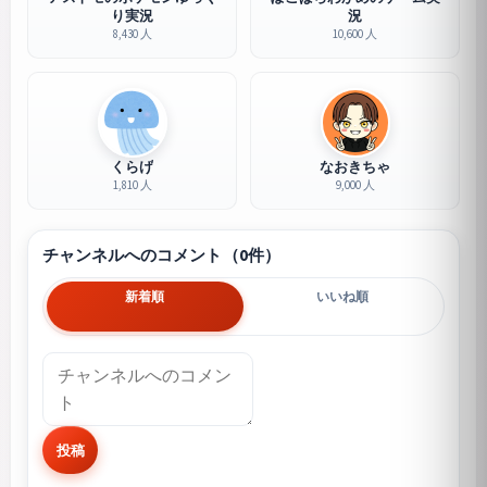
り実況
況
8,430 人
10,600 人
くらげ
なおきちゃ
1,810 人
9,000 人
チャンネルへのコメント（0件）
新着順
いいね順
投稿