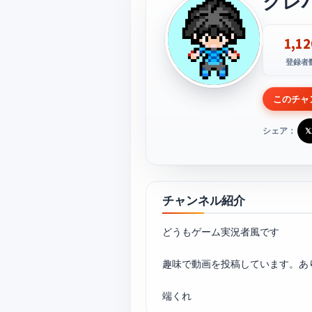
クレ
1,12
登録者
このチャ
シェア：
𝕏
チャンネル紹介
どうもゲーム実況者風です
趣味で動画を投稿しています。あ
端くれ