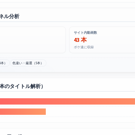
ンネル分析
サイト内動画数
43 本
ポケ速に収録
4本）
色違い・厳選（5本）
0本のタイトル解析）