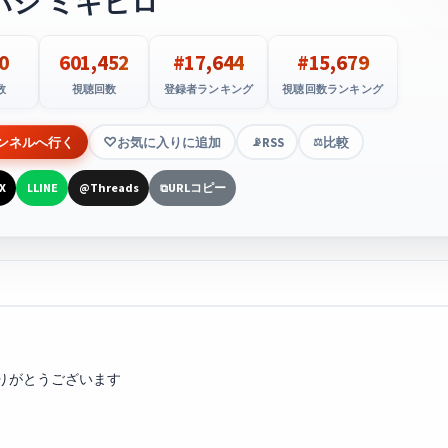
ハシ ミキヒロ
0
601,452
#17,644
#15,679
数
視聴回数
登録者ランキング
視聴回数ランキング
ンネルへ行く
お気に入りに追加
RSS
比較
📡
⚖️
X
LINE
Threads
URLコピー
L
@
⧉
りがとうございます