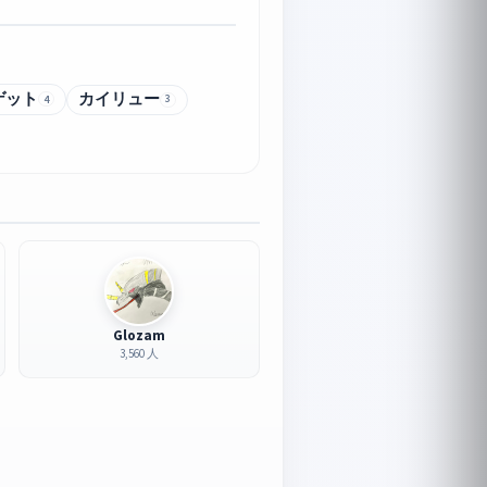
ゲット
カイリュー
4
3
Glozam
3,560 人