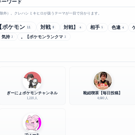
キーワード
除外）。クレハシ ミキヒロが扱うテーマが一目で分かります。
【ポケモン
対戦
対戦】
相手
色違
11
8
6
5
4
気持
。【ポケモンランクマ
2
2
ぎーにょポケモンチャンネル
靴紐喫茶【毎日投稿】
1,220 人
4,680 人
でぇーち