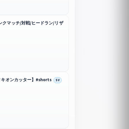
クマッチ/対戦/ヒードラン/リザ
オンカッター】#shorts
SV