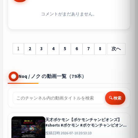
コメントがまだありません。
1
2
3
4
5
6
7
8
次へ
Noq / ノク の動画一覧（79本）
🔍 検索
天才ポケモン【ポケモンチャンピオンズ】
#shorts #ポケモン #ポケモンチャンピオン
ズ
チャンピオンズ
投稿日時 2026-07-10 20:53:10