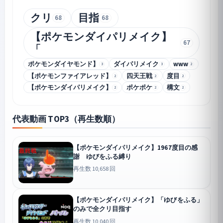
クリ
目指
68
68
【ポケモンダイパリメイク】
67
「
ポケモンダイヤモンド】
ダイパリメイク
www
3
3
2
【ポケモンファイアレッド】
四天王戦
度目
2
2
2
【ポケモンダイパリメイク】
ポケポケ
構文
2
2
2
代表動画 TOP3（再生数順）
【ポケモンダイパリメイク】1967度目の感
謝 ゆびをふる縛り
再生数 10,658 回
【ポケモンダイパリメイク】「ゆびをふる」
のみで全クリ目指す
再生数 10,040 回