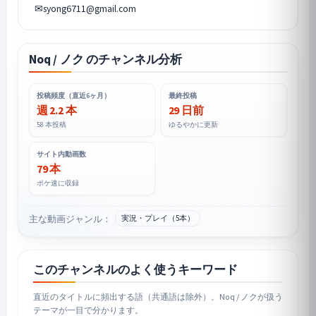
Noq / ノク のチャンネル分析
投稿頻度（直近6ヶ月）
最終投稿
週 2.2 本
29 日前
58 本投稿
ゆるやかに更新
サイト内動画数
79 本
ポケ速に収録
主な動画ジャンル：
実況・プレイ（5本）
このチャンネルのよく使うキーワード
直近のタイトルに頻出する語（共通語は除外）。Noq / ノクが扱う
テーマが一目で分かります。