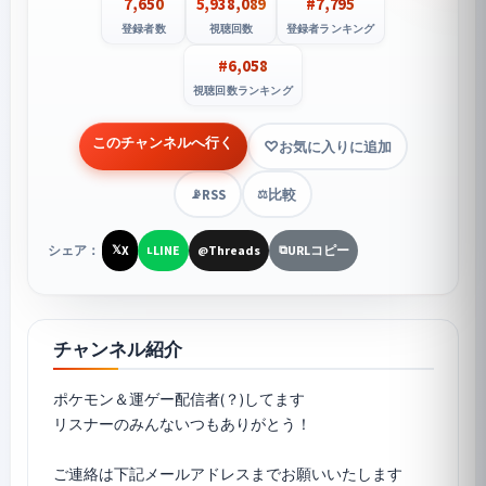
7,650
5,938,089
#7,795
登録者数
視聴回数
登録者ランキング
#6,058
視聴回数ランキング
このチャンネルへ行く
お気に入りに追加
RSS
比較
📡
⚖️
シェア：
X
LINE
Threads
URLコピー
𝕏
L
@
⧉
チャンネル紹介
ポケモン＆運ゲー配信者(？)してます
リスナーのみんないつもありがとう！
ご連絡は下記メールアドレスまでお願いいたします