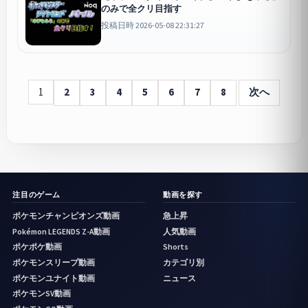
のみで全クリ目指す
投稿日時 2026-05-08 22:31:27
1
2
3
4
5
6
7
8
次へ
注目のゲーム
動画を探す
ポケモンチャンピオンズ動画
急上昇
Pokémon LEGENDS Z-A動画
人気動画
ポケポケ動画
Shorts
ポケモンスリープ動画
カテゴリ別
ポケモンユナイト動画
ニュース
ポケモンSV動画