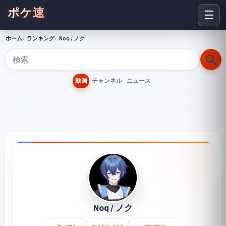
ポケ速
☰
ホーム
ランキング
Noq / ノク
動画
チャンネル
ニュース
Noq / ノク