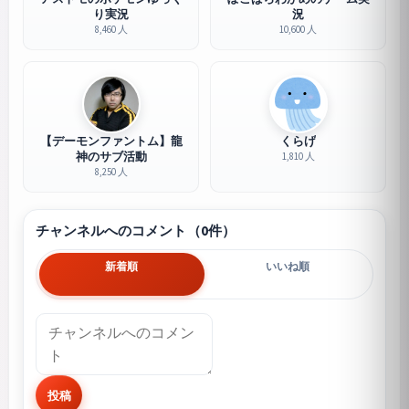
り実況
況
8,460 人
10,600 人
【デーモンファントム】龍
くらげ
神のサブ活動
1,810 人
8,250 人
チャンネルへのコメント（0件）
新着順
いいね順
投稿