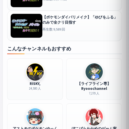
【ポケモンダイパリメイク】「ゆびをふる」
のみで全クリ目指す
再生数 9,589 回
こんなチャンネルもおすすめ
RISKY,
【ライフライン専】
Ryooochannel
24,500 人
7,270 人
アストモのポケモンゆっく
ぽこぱらわかめのゲーム実