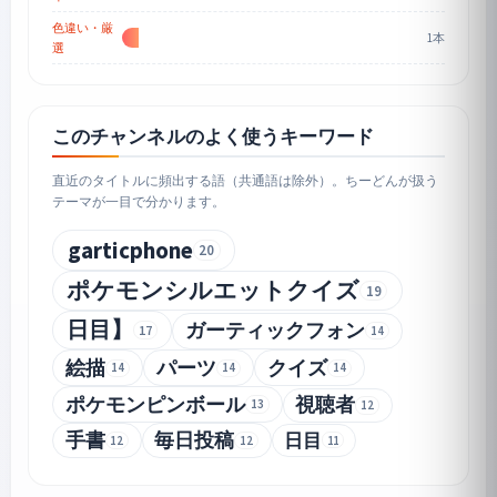
色違い・厳
1本
選
このチャンネルのよく使うキーワード
直近のタイトルに頻出する語（共通語は除外）。ちーどんが扱う
テーマが一目で分かります。
garticphone
20
ポケモンシルエットクイズ
19
日目】
ガーティックフォン
17
14
絵描
パーツ
クイズ
14
14
14
ポケモンピンボール
視聴者
13
12
手書
毎日投稿
日目
12
12
11