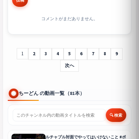
コメントがまだありません。
1
2
3
4
5
6
7
8
9
次へ
ちーどん の動画一覧（81本）
🔍 検索
ルチャブル対面でやってはいけないこと #ポ