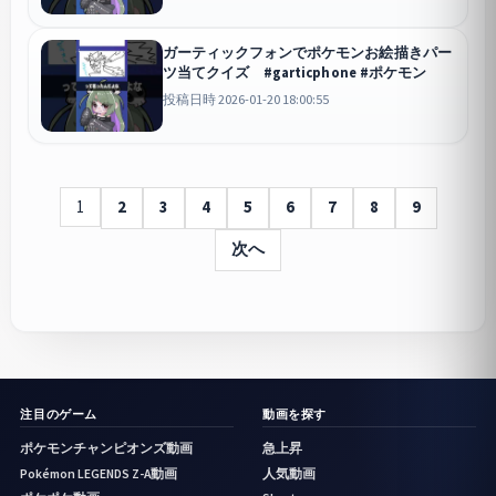
ガーティックフォンでポケモンお絵描きパー
ツ当てクイズ #garticphone #ポケモン
投稿日時 2026-01-20 18:00:55
1
2
3
4
5
6
7
8
9
次へ
注目のゲーム
動画を探す
ポケモンチャンピオンズ動画
急上昇
Pokémon LEGENDS Z-A動画
人気動画