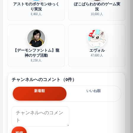
アストモのポケモンゆっく
ぽこぱらわかめのゲーム実
り実況
況
8,460 人
10,600 人
【デーモンファントム】龍
エヴォル
神のサブ活動
47,600 人
8,250 人
チャンネルへのコメント（0件）
新着順
いいね順
投稿