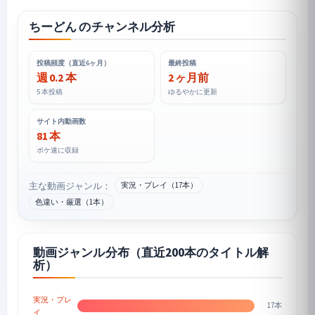
ちーどん のチャンネル分析
投稿頻度（直近6ヶ月）
最終投稿
週 0.2 本
2 ヶ月前
5 本投稿
ゆるやかに更新
サイト内動画数
81 本
ポケ速に収録
主な動画ジャンル：
実況・プレイ（17本）
色違い・厳選（1本）
動画ジャンル分布（直近200本のタイトル解
析）
実況・プレ
17本
イ