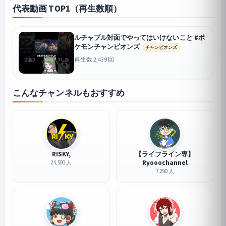
代表動画 TOP1（再生数順）
ルチャブル対面でやってはいけないこと #ポ
ケモンチャンピオンズ
チャンピオンズ
再生数 2,439 回
こんなチャンネルもおすすめ
RISKY,
【ライフライン専】
Ryooochannel
24,500 人
7,290 人