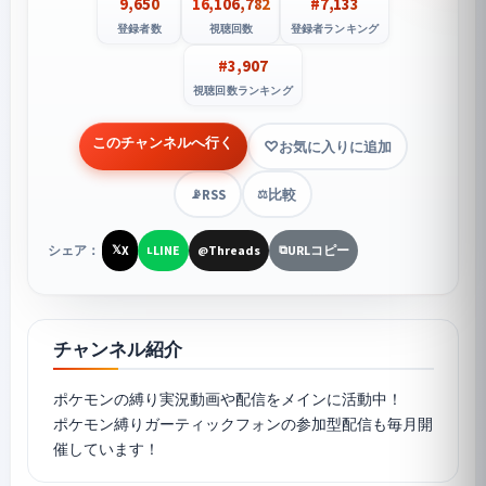
9,650
16,106,782
#7,133
登録者数
視聴回数
登録者ランキング
#3,907
視聴回数ランキング
このチャンネルへ行く
お気に入りに追加
RSS
比較
📡
⚖️
シェア：
X
LINE
Threads
URLコピー
𝕏
L
@
⧉
チャンネル紹介
ポケモンの縛り実況動画や配信をメインに活動中！
ポケモン縛りガーティックフォンの参加型配信も毎月開