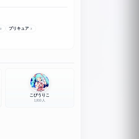
プリキュア
2
2
こびうりこ
1,810 人