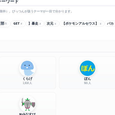
キーワード
除外）。びっつんが扱うテーマが一目で分かります。
狂部
GET
】暴走
次元
【ポケモンアルセウス】
バカ
5
3
2
2
2
くらげ
ぽん
1,810 人
501 人
Nsbなすび