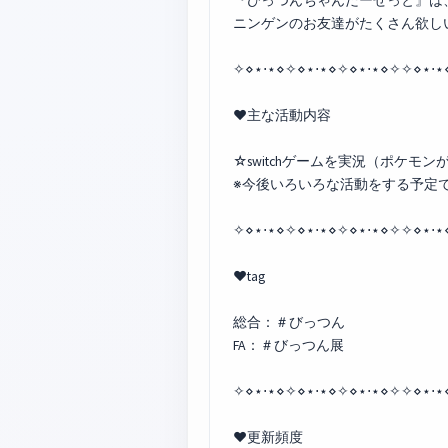
『びっつんちゃんだーぜっと』は
ニンゲンのお友達がたくさん欲し
✧⋄⋆⋅⋆⋄✧⋄⋆⋅⋆⋄✧⋄⋆⋅⋆⋄✧✧⋄⋆⋅⋆
♥主な活動内容
☆switchゲームを実況（ポケモン
※今後いろいろな活動をする予定
✧⋄⋆⋅⋆⋄✧⋄⋆⋅⋆⋄✧⋄⋆⋅⋆⋄✧✧⋄⋆⋅⋆
♥tag
総合：＃びっつん
FA：＃びっつん展
✧⋄⋆⋅⋆⋄✧⋄⋆⋅⋆⋄✧⋄⋆⋅⋆⋄✧✧⋄⋆⋅⋆
❤更新頻度