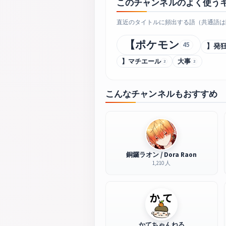
このチャンネルのよく使う
直近のタイトルに頻出する語（共通語は
【ポケモン
45
】発
】マチエール
大事
2
2
こんなチャンネルもおすすめ
銅鑼ラオン / Dora Raon
1,210 人
かてちゃんねる