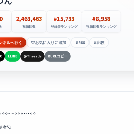
つん
0
2,463,463
#15,733
#8,958
数
視聴回数
登録者ランキング
視聴回数ランキング
ンネルへ行く
お気に入りに追加
RSS
比較
📡
⚖️
X
LINE
Threads
URLコピー
L
@
⧉
⋄✧⋄⋆⋅⋆⋄✧⋄⋆⋅⋆⋄✧
者🪐