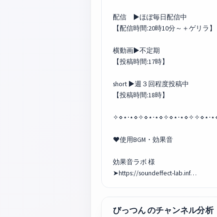
配信 ▶︎ほぼ毎日配信中
【配信時間:20時10分～＋ゲリラ】
横動画▶︎不定期
【投稿時間:17時】
short ▶︎週３回程度投稿中
【投稿時間:18時】
✧⋄⋆⋅⋆⋄✧⋄⋆⋅⋆⋄✧⋄⋆⋅⋆⋄✧✧⋄⋆⋅⋆
❤使用BGM・効果音
効果音ラボ 様
➤https://soundeffect-lab.inf…
びっつん のチャンネル分析