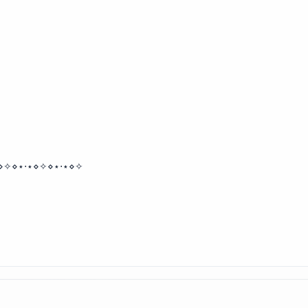
⋄✧⋄⋆⋅⋆⋄✧⋄⋆⋅⋆⋄✧