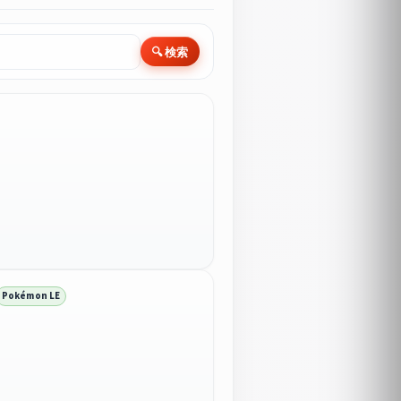
🔍 検索
Pokémon LE