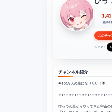
びっ
1,41
登録者
このチャ
シェア：
𝕏
チャンネル紹介
🌟100万人の星になりたい！🌟
✧⋄⋆⋅⋆⋄✧⋄⋆⋅⋆⋄✧⋄⋆⋅⋆⋄✧✧⋄⋆⋅⋆
びっつん星からやってきた宇宙の使