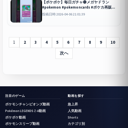
【ポケポケ】毎日ガチャ🔴メガヤドラン
#pokemon #pokemoncards #ポケカ再販最
新情報 #ポケモン #ポケモンカード #ポケカ
投稿日時 2026-04-06 21:01:39
#おれポケ
ポケポケ
1
2
3
4
5
6
7
8
9
10
次へ
注目のゲーム
動画を探す
ポケモンチャンピオンズ動画
急上昇
Pokémon LEGENDS Z-A動画
人気動画
ポケポケ動画
Shorts
ポケモンスリープ動画
カテゴリ別