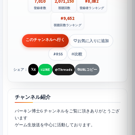
7,010
2,071,150
#8,082
登録者数
視聴回数
登録者ランキング
#9,652
視聴回数ランキング
このチャンネルへ行く
お気に入りに追加
RSS
比較
📡
⚖️
シェア：
X
LINE
Threads
URLコピー
𝕏
L
@
⧉
チャンネル紹介
バーキン博士G チャンネルをご覧に頂きありがとうござ
います
ゲーム生放送を中心に活動しております。