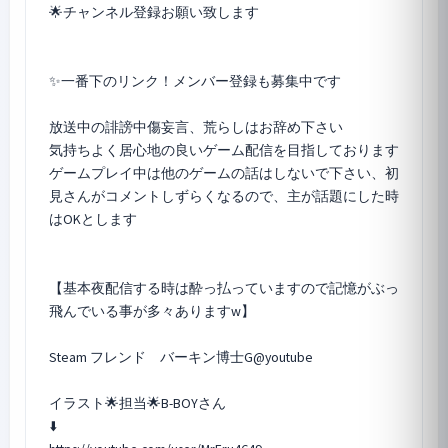
🌟チャンネル登録お願い致します
✨一番下のリンク！メンバー登録も募集中です
放送中の誹謗中傷妄言、荒らしはお辞め下さい
気持ちよく居心地の良いゲーム配信を目指しております
ゲームプレイ中は他のゲームの話はしないで下さい、初
見さんがコメントしずらくなるので、主が話題にした時
はOKとします
【基本夜配信する時は酔っ払っていますので記憶がぶっ
飛んでいる事が多々ありますw】
Steam フレンド バーキン博士G@youtube
イラスト🌟担当🌟B-BOYさん
⬇️