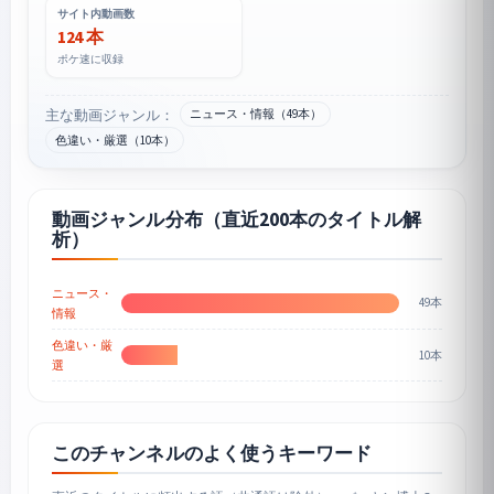
サイト内動画数
124 本
ポケ速に収録
主な動画ジャンル：
ニュース・情報（49本）
色違い・厳選（10本）
動画ジャンル分布（直近200本のタイトル解
析）
ニュース・
49本
情報
色違い・厳
10本
選
このチャンネルのよく使うキーワード