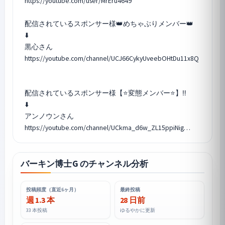
https://youtube.com/user/MrEru4649
配信されているスポンサー様👑めちゃぶりメンバー👑
⬇️
黒心さん
https://youtube.com/channel/UCJ66CykyUveebOHtDu11x8Q
配信されているスポンサー様【⭐️変態メンバー⭐️】‼️
⬇️
アンノウンさん
https://youtube.com/channel/UCkma_d6w_ZL15ppiNig…
バーキン博士G のチャンネル分析
投稿頻度（直近6ヶ月）
最終投稿
週 1.3 本
28 日前
33 本投稿
ゆるやかに更新