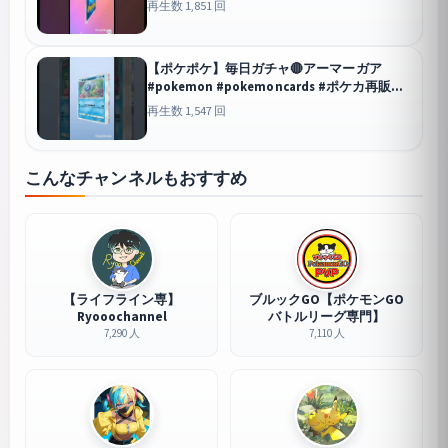
再生数 1,851 回
ンsv #おれポケ
ポケポケ
【ポケポケ】毎日ガチャ🔴アーマーガア
#pokemon #pokemoncards #ポケカ再販最
新情報 #ポケモン #ポケモンカード #ポケモ
再生数 1,547 回
ンsv #おれポケ
ポケポケ
こんなチャンネルもおすすめ
【ライフライン専】
ブルックGO【ポケモンGO
Ryooochannel
バトルリーグ専門】
7,290 人
7,110 人