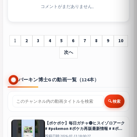
コメントがまだありません。
1
2
3
4
5
6
7
8
9
10
次へ
バーキン博士G の動画一覧（124本）
🔍 検索
【ポケポケ】毎日ガチャ🔴ヒスイゾロアーク
# #pokemon #ポケカ再販最新情報 # #ポケ
モンカード #おれポケ #pokemoncards #ポ
投稿日時 2026-07-13 18:00:27