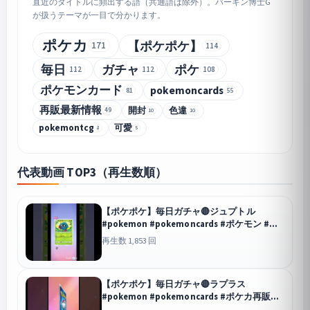
直近のタイトルに頻出する語（共通語は除外）。バーキン博士G
が扱うテーマが一目で分かります。
ポケカ
【ポケポケ】
171
114
毎日
ガチャ
ポケ
112
112
108
ポケモンカード
pokemoncards
81
55
再販最新情報
開封
色違
49
10
10
pokemontcg
可愛
8
5
代表動画 TOP3（再生数順）
【ポケポケ】毎日ガチャ🔴ジュプトル
#pokemon #pokemoncards #ポケモン #ポ
ケモンカード #ポケモンsv #おれポケ
再生数 1,853 回
ポケポケ
【ポケポケ】毎日ガチャ🔴ラプラス
#pokemon #pokemoncards #ポケカ再販最
新情報 #ポケモン #ポケモンカード #ポケモ