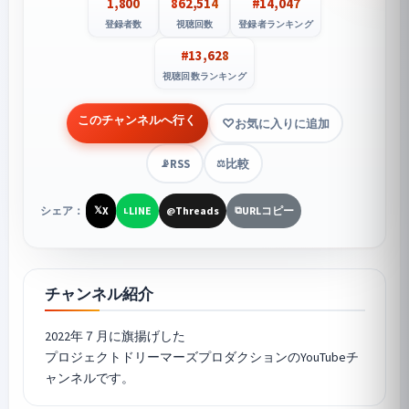
1,800
862,514
#14,047
登録者数
視聴回数
登録者ランキング
#13,628
視聴回数ランキング
このチャンネルへ行く
お気に入りに追加
RSS
比較
📡
⚖️
シェア：
X
LINE
Threads
URLコピー
𝕏
L
@
⧉
チャンネル紹介
2022年７月に旗揚げした
プロジェクトドリーマーズプロダクションのYouTubeチ
ャンネルです。