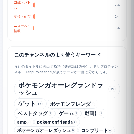
対戦・バト
2本
ル
2本
交換・配布
ニュース・
1本
情報
このチャンネルのよく使うキーワード
直近のタイトルに頻出する語（共通語は除外）。ドリプロチャン
ネル Doripuro channelが扱うテーマが一目で分かります。
ポケモンガオーレグランドラ
19
ッシュ
ゲット
ポケモンフレンダ
17
9
ベストタッグ
ゲーム
動画】
9
9
8
amp
pokemonfrienda
7
6
ポケモンガオーレダッシュ
コンプリート
6
4