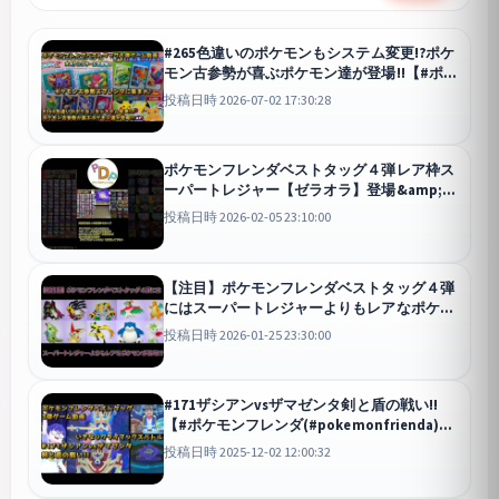
#265色違いのポケモンもシステム変更!?ポケ
モン古参勢が喜ぶポケモン達が登場!!【#ポケ
モンフレンダ(#pokemonfrienda)ベストタ
投稿日時 2026-07-02 17:30:28
ッグ5弾】
ポケモンフレンダベストタッグ４弾レア枠ス
ーパートレジャー【ゼラオラ】登場&amp;ゲ
ットシーン【#ポケモンフレンダ
投稿日時 2026-02-05 23:10:00
(#pokemonfrienda)ベストタッグ4弾ゲーム
動画】
【注目】ポケモンフレンダベストタッグ４弾
にはスーパートレジャーよりもレアなポケモ
ンが登場!?【#ポケモンフレンダ
投稿日時 2026-01-25 23:30:00
(#pokemonfrienda)ベストタッグ4弾新情
報】
#171ザシアンvsザマゼンタ剣と盾の戦い!!
【#ポケモンフレンダ(#pokemonfrienda)ベ
ストタッグ3弾ゲーム動画】
投稿日時 2025-12-02 12:00:32