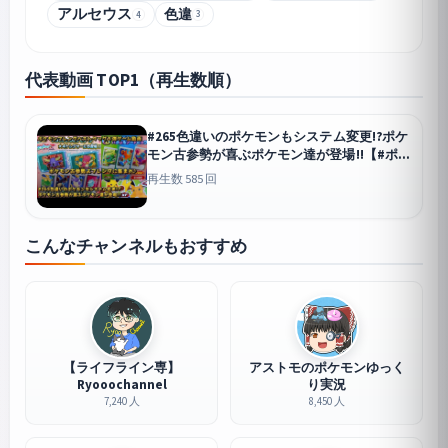
アルセウス
色違
3
4
代表動画 TOP1（再生数順）
#265色違いのポケモンもシステム変更!?ポケ
モン古参勢が喜ぶポケモン達が登場!!【#ポケ
モンフレンダ(#pokemonfrienda)ベストタ
再生数 585 回
ッグ5弾】
こんなチャンネルもおすすめ
【ライフライン専】
アストモのポケモンゆっく
Ryooochannel
り実況
7,240 人
8,450 人