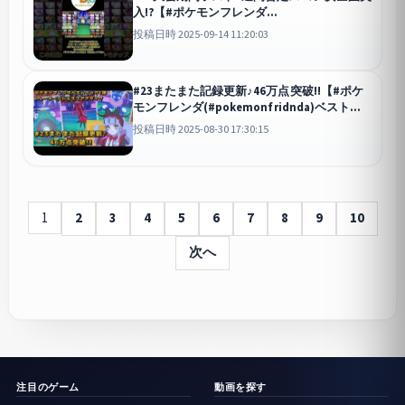
入!?【#ポケモンフレンダ
(#pokemonfridnda)ベストタッグ1弾ゲーム
投稿日時 2025-09-14 11:20:03
動画】
#23またまた記録更新♪46万点突破!!【#ポケ
モンフレンダ(#pokemonfridnda)ベストタ
ッグ1弾ゲーム動画】
投稿日時 2025-08-30 17:30:15
1
2
3
4
5
6
7
8
9
10
次へ
注目のゲーム
動画を探す