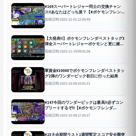
#169スーパートレジャー同士の交換チャン
ス!!あなたはどっち派？【#ポケモンフレンダ
(#pokemonfrienda)ベストタッグ3弾ゲーム
投稿日時 2025-12-01 12:00:49
動画】
【大発表!!】ポケモンフレンダベストタッグ3
弾全スーパートレジャーポケモンと更に嬉し
い情報を大公開!!【#ポケモンフレンダ
投稿日時 2025-11-19 09:01:04
(#pokemonfrienda)ベストタッグ2弾ゲーム
動画】
軍資金¥10000でポケモンフレンダベストタッ
グ2弾のワンダーピック初日に行った結果
投稿日時 2025-10-09 20:01:31
#147今回のワンダーピックは最高!!必ずコン
プリートするぞ!!【#ポケモンフレンダ
(#pokemonfridnda)ベストタッグ2弾ゲーム
投稿日時 2025-10-08 17:30:17
動画】
#25大会期間ラスト1週間暫定スコア安全圏突