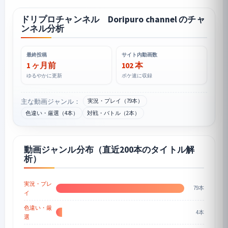
ドリプロチャンネル Doripuro channel のチャ
ンネル分析
最終投稿
サイト内動画数
1 ヶ月前
102 本
ゆるやかに更新
ポケ速に収録
主な動画ジャンル：
実況・プレイ（79本）
色違い・厳選（4本）
対戦・バトル（2本）
動画ジャンル分布（直近200本のタイトル解
析）
実況・プレ
79本
イ
色違い・厳
4本
選