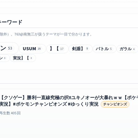
キーワード
除外）。763@南無三が扱うテーマが一目で分かります。
ン
USUM
53
】【
剣盾】
バトル
ガラル
25
17
9
5
4
ン
実況】【
3
3
【クソゲー】勝利一直線究極の択!!ユキノオーが大暴れｗｗ【ポ
実況】#ポケモンチャンピオンズ #ゆっくり実況
チャンピオンズ
再生数 405 回