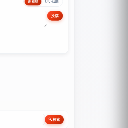
新着順
いいね順
投稿
🔍 検索