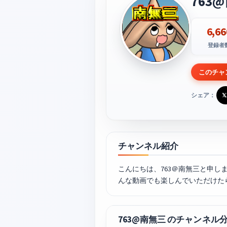
763
6,66
登録者
このチャ
シェア：
𝕏
チャンネル紹介
こんにちは、763＠南無三と申
んな動画でも楽しんでいただけた
763@南無三 のチャンネル