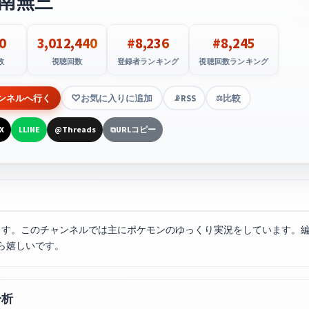
@南無三
0
3,012,440
#8,236
#8,245
数
視聴回数
登録者ランキング
視聴回数ランキング
ンネルへ行く
お気に入りに追加
RSS
比較
📡
⚖️
X
LINE
Threads
URLコピー
L
@
⧉
します。このチャンネルでは主にポケモンのゆっくり実況をしています。
ら嬉しいです。
分析