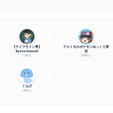
【ライフライン専】
アストモのポケモンゆっくり実
Ryooochannel
況
7,230 人
8,430 人
くらげ
1,810 人