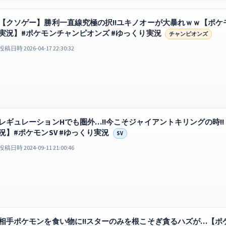
【クソゲー】勝利一直線究極の択!!ユキノオーが大暴れｗｗ【ポ
実況】#ポケモンチャンピオンズ #ゆっくり実況
チャンピオンズ
投稿日時 2026-04-17 22:30:32
レギュレーションHでも圏外…!!今こそジャイアントキリングの時!
況】#ポケモンSV #ゆっくり実況
SV
投稿日時 2024-09-11 21:00:46
相手ポケモンを食い物に!!スターのみを根こそぎ貪るハズが…【ポ