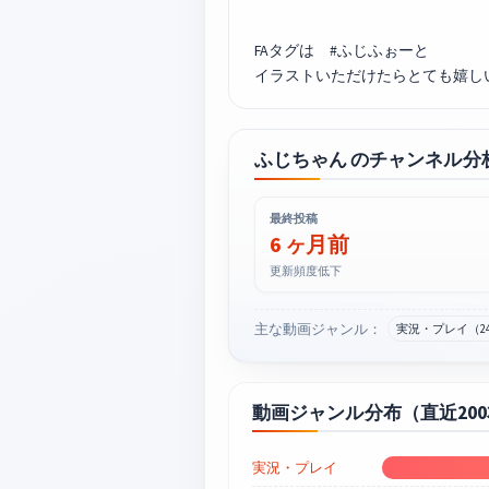
FAタグは #ふじふぉーと
イラストいただけたらとても嬉しい
ふじちゃん のチャンネル分
最終投稿
6 ヶ月前
更新頻度低下
主な動画ジャンル：
実況・プレイ（2
動画ジャンル分布（直近20
実況・プレイ