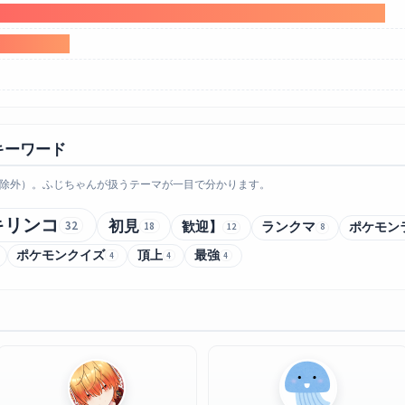
キーワード
除外）。ふじちゃんが扱うテーマが一目で分かります。
キリンコ
初見
32
歓迎】
ランクマ
ポケモン
18
12
8
ポケモンクイズ
頂上
最強
4
4
4