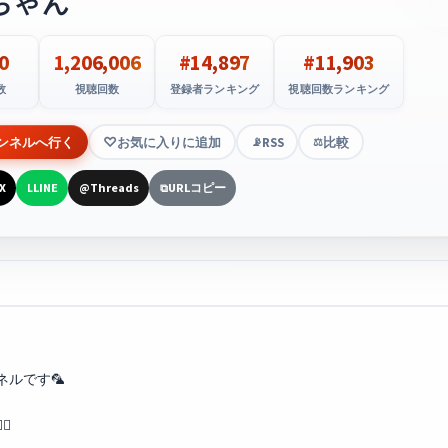
ちゃん
0
1,206,006
#14,897
#11,903
数
視聴回数
登録者ランキング
視聴回数ランキング
ンネルへ行く
お気に入りに追加
RSS
比較
📡
⚖️
X
LINE
Threads
URLコピー
L
@
⧉
ルです🦜
️