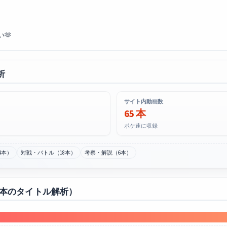
🫶
析
サイト内動画数
65 本
ポケ速に収録
4本）
対戦・バトル（18本）
考察・解説（6本）
0本のタイトル解析）