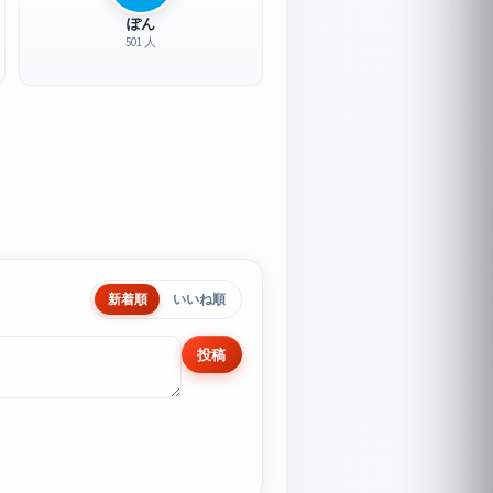
ぽん
501 人
新着順
いいね順
投稿