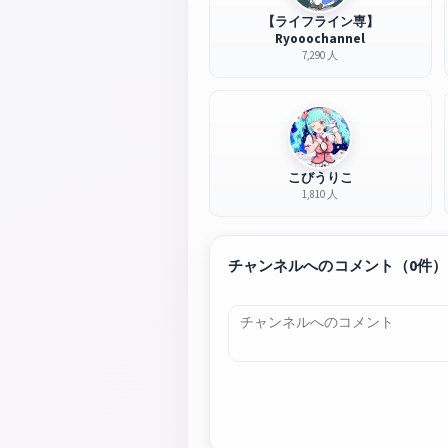
【ライフライン専】
Ryooochannel
7,290 人
こびうりこ
1,810 人
チャンネルへのコメント（0件）