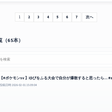
1
2
3
4
5
6
7
次へ
覧（65本）
【#ポケモンsv 】ゆびをふる大会で自分が爆散すると思ったら… #sho
投稿日時 2026-02-01 15:09:04