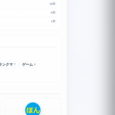
18本
6本
1本
ランクマ
ゲーム
6
7