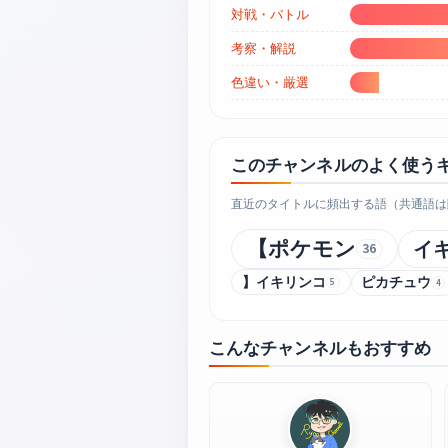
対戦・バトル
考察・解説
色違い・厳選
このチャンネルのよく使う
直近のタイトルに頻出する語（共通語は
【ポケモン
イ
36
】イキリンコ
ピカチュウ
5
4
こんなチャンネルもおすすめ