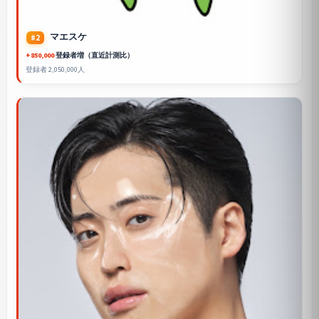
マエスケ
#2
+850,000
登録者増（直近計測比）
登録者 2,050,000人