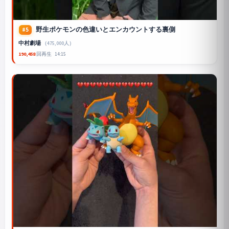
野生ポケモンの色違いとエンカウントする裏側
#5
中村劇場
（475,000人）
190,458
回再生
14:15