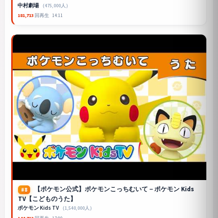
中村劇場
（475,000人）
181,713
回再生
14:11
【ポケモン公式】ポケモンこっちむいて－ポケモン Kids
#8
TV【こどものうた】
ポケモン Kids TV
（1,540,000人）