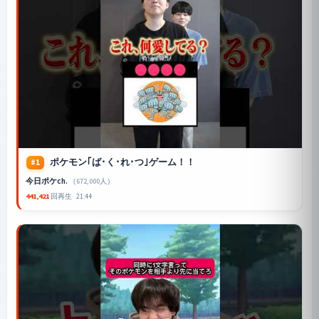
ポケモン｢ば･く･れ･つ｣ゲーム！！
#1
今日ポケch.
（672,000人）
441,421
回再生
21:44