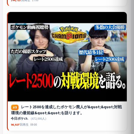
144,713
回再生
17:00
レート2500を達成したポケモン廃人が&quot;&quot;対戦
#9
環境の最前線&quot;&quot;を語ります。
今日ポケch.
（672,000人）
96,927
回再生
09:00