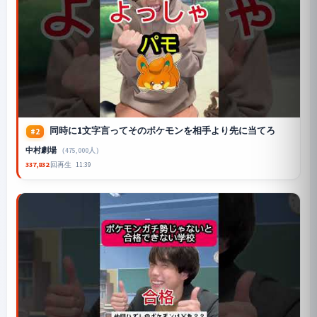
同時に1文字言ってそのポケモンを相手より先に当てろ
#2
中村劇場
（475,000人）
337,832
回再生
11:39