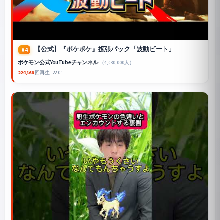
【公式】『ポケポケ』拡張パック「波動ビート」
#4
ポケモン公式YouTubeチャンネル
（4,030,000人）
224,368
回再生
22:01