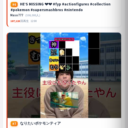
HE’S MISSING 💔💔 #fyp #actionfigures #collection
#6
#pokemon #supersmashbros #nintendo
Maso777
（506,000人）
187,128
回再生
12:00
なりたいポケモンティア
#7