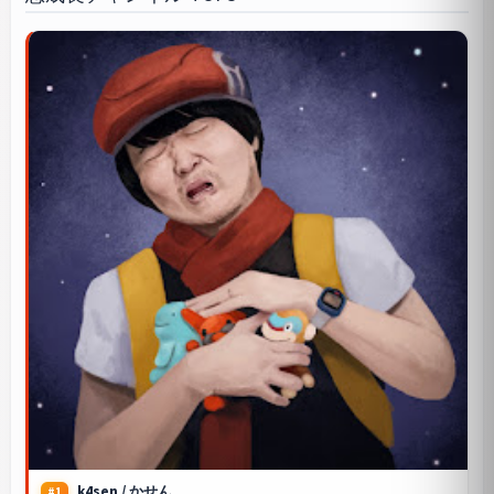
k4sen / かせん
#1