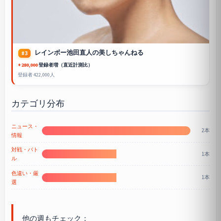
レインボー池田直人の美しちゃんねる
#3
+280,000
登録者増（直近計測比）
登録者 422,000人
カテゴリ分布
ニュース・
2本
情報
対戦・バト
1本
ル
色違い・厳
1本
選
他の週もチェック：