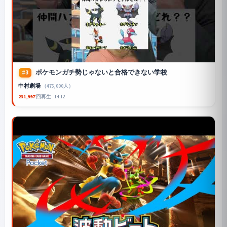
ポケモンガチ勢じゃないと合格できない学校
#3
中村劇場
（475,000人）
231,997
回再生
14:12