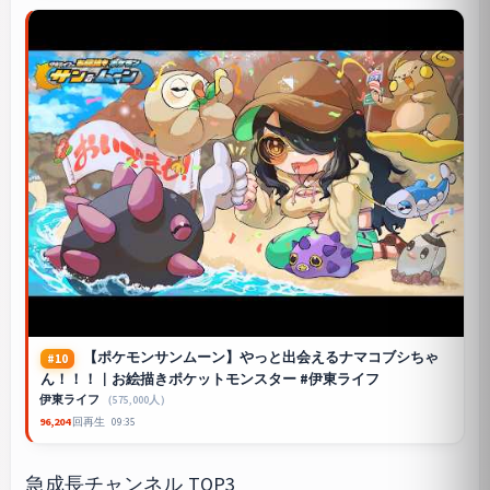
【ポケモンサンムーン】やっと出会えるナマコブシちゃ
#10
ん！！！｜お絵描きポケットモンスター #伊東ライフ
伊東ライフ
（575,000人）
96,204
回再生
09:35
急成長チャンネル TOP3